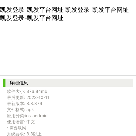
凯发登录-凯发平台网址
凯发登录-凯发平台网址
凯发登录-凯发平台网址
详细信息
软件大小:
876.84mb
最后更新:
2023-10-11
最新版本:
8.8.876
文件格式:
apk
应用分类:ios-android
使用语言:
中文
:
需要联网
系统要求:
8.8以上