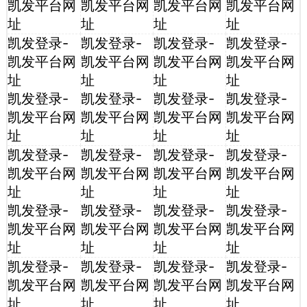
凯发平台网
凯发平台网
凯发平台网
凯发平台网
址
址
址
址
凯发登录-
凯发登录-
凯发登录-
凯发登录-
凯发平台网
凯发平台网
凯发平台网
凯发平台网
址
址
址
址
凯发登录-
凯发登录-
凯发登录-
凯发登录-
凯发平台网
凯发平台网
凯发平台网
凯发平台网
址
址
址
址
凯发登录-
凯发登录-
凯发登录-
凯发登录-
凯发平台网
凯发平台网
凯发平台网
凯发平台网
址
址
址
址
凯发登录-
凯发登录-
凯发登录-
凯发登录-
凯发平台网
凯发平台网
凯发平台网
凯发平台网
址
址
址
址
凯发登录-
凯发登录-
凯发登录-
凯发登录-
凯发平台网
凯发平台网
凯发平台网
凯发平台网
址
址
址
址