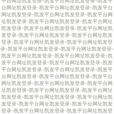
平台网址
凯发登录-凯发平台网址
凯发登录-凯发平
台网址
凯发登录-凯发平台网址
凯发登录-凯发平台
网址
凯发登录-凯发平台网址
凯发登录-凯发平台网
址
凯发登录-凯发平台网址
凯发登录-凯发平台网址
凯发登录-凯发平台网址
凯发登录-凯发平台网址
凯
发登录-凯发平台网址
凯发登录-凯发平台网址
凯发
登录-凯发平台网址
凯发登录-凯发平台网址
凯发登
录-凯发平台网址
凯发登录-凯发平台网址
凯发登录-
凯发平台网址
凯发登录-凯发平台网址
凯发登录-凯
发平台网址
凯发登录-凯发平台网址
凯发登录-凯发
平台网址
凯发登录-凯发平台网址
凯发登录-凯发平
台网址
凯发登录-凯发平台网址
凯发登录-凯发平台
网址
凯发登录-凯发平台网址
凯发登录-凯发平台网
址
凯发登录-凯发平台网址
凯发登录-凯发平台网址
凯发登录-凯发平台网址
凯发登录-凯发平台网址
凯
发登录-凯发平台网址
凯发登录-凯发平台网址
凯发
登录-凯发平台网址
凯发登录-凯发平台网址
凯发登