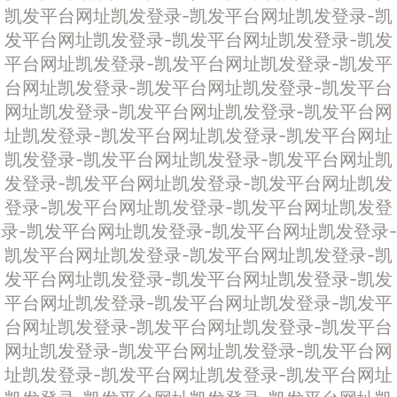
凯发平台网址
凯发登录-凯发平台网址
凯发登录-凯
发平台网址
凯发登录-凯发平台网址
凯发登录-凯发
平台网址
凯发登录-凯发平台网址
凯发登录-凯发平
台网址
凯发登录-凯发平台网址
凯发登录-凯发平台
网址
凯发登录-凯发平台网址
凯发登录-凯发平台网
址
凯发登录-凯发平台网址
凯发登录-凯发平台网址
凯发登录-凯发平台网址
凯发登录-凯发平台网址
凯
发登录-凯发平台网址
凯发登录-凯发平台网址
凯发
登录-凯发平台网址
凯发登录-凯发平台网址
凯发登
录-凯发平台网址
凯发登录-凯发平台网址
凯发登录-
凯发平台网址
凯发登录-凯发平台网址
凯发登录-凯
发平台网址
凯发登录-凯发平台网址
凯发登录-凯发
平台网址
凯发登录-凯发平台网址
凯发登录-凯发平
台网址
凯发登录-凯发平台网址
凯发登录-凯发平台
网址
凯发登录-凯发平台网址
凯发登录-凯发平台网
址
凯发登录-凯发平台网址
凯发登录-凯发平台网址