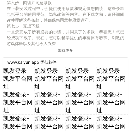
第六步：阅读并同意条款
在下载安装过程中，会提供使用条款和规定供您阅读。这些条款
包括平台的使用规范、隐私政策等内容。在下载之前，请仔细阅
读并理解这些条款，并确保您同意并愿意遵守。
第七步：完成下载
一旦您完成了所有必要的步骤，并同意了的条款，恭喜您！您已
经成功下载了。现在，您可以畅享提供的丰富体育赛事、刺激的
游戏体验以及其他令人兴奋
加载更多
www.kaiyun.app 类似软件
凯发登录-
凯发登录-
凯发登录-
凯发登录-
凯发平台网
凯发平台网
凯发平台网
凯发平台网
址
址
址
址
凯发登录-
凯发登录-
凯发登录-
凯发登录-
凯发平台网
凯发平台网
凯发平台网
凯发平台网
址
址
址
址
凯发登录-
凯发登录-
凯发登录-
凯发登录-
凯发平台网
凯发平台网
凯发平台网
凯发平台网