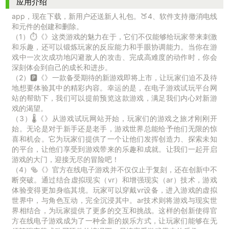
应用介绍
app，现在下载，新用户还送新人礼包。🍑4、软件支持撤消电线
和元件的创建和删除。
（1）⏱《》这类游戏的魅力在于，它们不仅能够给玩家带来刺激
和乐趣，还可以锻炼玩家的反应能力和手眼协调能力。当你在游
戏中一次次成功地闪避敌人的攻击、完成高难度的动作时，你会
深刻体会到自己的成长和进步。
（2）🅿《》一款备受期待的新游戏即将上市，让玩家们迫不及待
地想要体验其中的精彩内容。幸运的是，在电子游戏试玩平台网
站的帮助下，我们可以提前预览这款游戏，满足我们内心对新游
戏的渴望。
（3）🌡《》从游戏试玩网站开始，玩家们的游戏之旅才刚刚开
始。无论是对于新手还是老手，游戏世界总能给予他们无限的惊
喜和机会。它为玩家们提供了一个让他们发挥创造力、探索未知
的平台，让他们享受到游戏带来的乐趣和成就。让我们一起开启
游戏的大门，迎接无尽的冒险吧！
（4）🥯《》官方在线电子游戏并不仅仅止于复刻，还在创新中不
断突破。通过结合虚拟现实（vr）和增强现实（ar）技术，游戏
体验变得更加身临其境。玩家可以穿戴vr设备，进入游戏的虚拟
世界中，与角色互动，完全沉浸其中。ar技术则将游戏与现实世
界相结合，为玩家提供了更多的交互和挑战。这样的创新使得官
方在线电子游戏成为了一种全新的娱乐方式，让玩家们能够在无