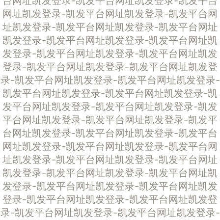
台网址
凯发登录-凯发平台网址
凯发登录-凯发平台
网址
凯发登录-凯发平台网址
凯发登录-凯发平台网
址
凯发登录-凯发平台网址
凯发登录-凯发平台网址
凯发登录-凯发平台网址
凯发登录-凯发平台网址
凯
发登录-凯发平台网址
凯发登录-凯发平台网址
凯发
登录-凯发平台网址
凯发登录-凯发平台网址
凯发登
录-凯发平台网址
凯发登录-凯发平台网址
凯发登录-
凯发平台网址
凯发登录-凯发平台网址
凯发登录-凯
发平台网址
凯发登录-凯发平台网址
凯发登录-凯发
平台网址
凯发登录-凯发平台网址
凯发登录-凯发平
台网址
凯发登录-凯发平台网址
凯发登录-凯发平台
网址
凯发登录-凯发平台网址
凯发登录-凯发平台网
址
凯发登录-凯发平台网址
凯发登录-凯发平台网址
凯发登录-凯发平台网址
凯发登录-凯发平台网址
凯
发登录-凯发平台网址
凯发登录-凯发平台网址
凯发
登录-凯发平台网址
凯发登录-凯发平台网址
凯发登
录-凯发平台网址
凯发登录-凯发平台网址
凯发登录-