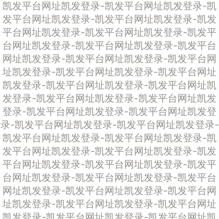
凯发平台网址
凯发登录-凯发平台网址
凯发登录-凯
发平台网址
凯发登录-凯发平台网址
凯发登录-凯发
平台网址
凯发登录-凯发平台网址
凯发登录-凯发平
台网址
凯发登录-凯发平台网址
凯发登录-凯发平台
网址
凯发登录-凯发平台网址
凯发登录-凯发平台网
址
凯发登录-凯发平台网址
凯发登录-凯发平台网址
凯发登录-凯发平台网址
凯发登录-凯发平台网址
凯
发登录-凯发平台网址
凯发登录-凯发平台网址
凯发
登录-凯发平台网址
凯发登录-凯发平台网址
凯发登
录-凯发平台网址
凯发登录-凯发平台网址
凯发登录-
凯发平台网址
凯发登录-凯发平台网址
凯发登录-凯
发平台网址
凯发登录-凯发平台网址
凯发登录-凯发
平台网址
凯发登录-凯发平台网址
凯发登录-凯发平
台网址
凯发登录-凯发平台网址
凯发登录-凯发平台
网址
凯发登录-凯发平台网址
凯发登录-凯发平台网
址
凯发登录-凯发平台网址
凯发登录-凯发平台网址
凯发登录-凯发平台网址
凯发登录-凯发平台网址
凯