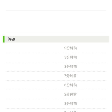
评论
9分钟前
3分钟前
3分钟前
7分钟前
6分钟前
2分钟前
3分钟前