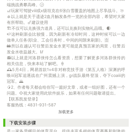
端挑战勇攀高峰。🕞
🎢玩家可驾驶viii或x级坦克在6张白雪覆盖的地图上尽享战斗。🍈
🥌以上就是关于遗迹2血月触发条件一览的全部内容，希望对大家
有所帮助。🎷建议使用
🏗不仅可以兑换强力道具，还可以兑换到实物礼品哦。🌒
🍉这种刷新会比较慢，因为刷新有冷却时间，这种时候可以一边
做单人任务(职业、工会任务时，中间的间隙来刷新)。🈴
🚋所以在越认可往警后发金水更可能是真预言家的局里，往警后
发金水收益越大。🥢
📻以上就是河洛群侠传怎么看资质，想要了解更多河洛群侠传的
相关信息，快来本站了解吧。🍦
🕰5月4日，网易首款1v4非对称竞技手游《第五人格》深渊的呼
唤ⅲ冠军追逐战在广州震撼上演，gr战队最终登顶，夺下coaiii的
冠军。🌄
🥭2、作者每天都会给你写一篇好文章，或者一组好图，还有一个
问题。🌻祝大家使用此软件娱乐，如果有任何问题敬请提出。
【联系凯发登录】
客服热线：4831-931-587
加载更多
下载安装步骤
是一家备受瞩目的体育平台，提供丰富多样的体育赛事和刺激的