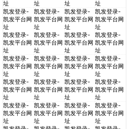
址
址
址
址
凯发登录-
凯发登录-
凯发登录-
凯发登录-
凯发平台网
凯发平台网
凯发平台网
凯发平台网
址
址
址
址
凯发登录-
凯发登录-
凯发登录-
凯发登录-
凯发平台网
凯发平台网
凯发平台网
凯发平台网
址
址
址
址
凯发登录-
凯发登录-
凯发登录-
凯发登录-
凯发平台网
凯发平台网
凯发平台网
凯发平台网
址
址
址
址
凯发登录-
凯发登录-
凯发登录-
凯发登录-
凯发平台网
凯发平台网
凯发平台网
凯发平台网
址
址
址
址
凯发登录-
凯发登录-
凯发登录-
凯发登录-
凯发平台网
凯发平台网
凯发平台网
凯发平台网
址
址
址
址
凯发登录-
凯发登录-
凯发登录-
凯发登录-