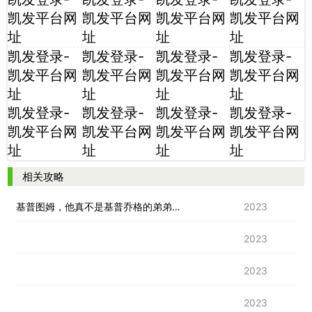
凯发平台网
凯发平台网
凯发平台网
凯发平台网
址
址
址
址
凯发登录-
凯发登录-
凯发登录-
凯发登录-
凯发平台网
凯发平台网
凯发平台网
凯发平台网
址
址
址
址
凯发登录-
凯发登录-
凯发登录-
凯发登录-
凯发平台网
凯发平台网
凯发平台网
凯发平台网
址
址
址
址
相关攻略
基普图姆，他真不是基普乔格的弟弟…
2023
2023
2023
2023