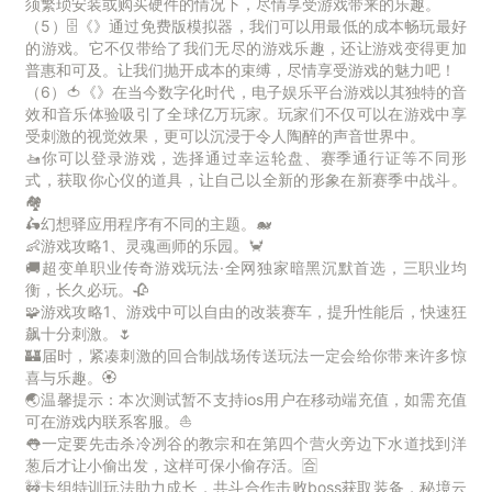
须繁琐安装或购买硬件的情况下，尽情享受游戏带来的乐趣。
（5）🗄《》通过免费版模拟器，我们可以用最低的成本畅玩最好
的游戏。它不仅带给了我们无尽的游戏乐趣，还让游戏变得更加
普惠和可及。让我们抛开成本的束缚，尽情享受游戏的魅力吧！
（6）🍅《》在当今数字化时代，电子娱乐平台游戏以其独特的音
效和音乐体验吸引了全球亿万玩家。玩家们不仅可以在游戏中享
受刺激的视觉效果，更可以沉浸于令人陶醉的声音世界中。
🚤你可以登录游戏，选择通过幸运轮盘、赛季通行证等不同形
式，获取你心仪的道具，让自己以全新的形象在新赛季中战斗。
🏘
🛵幻想驿应用程序有不同的主题。🐋
👶游戏攻略1、灵魂画师的乐园。🦀
🚚超变单职业传奇游戏玩法·全网独家暗黑沉默首选，三职业均
衡，长久必玩。🥀
🧩游戏攻略1、游戏中可以自由的改装赛车，提升性能后，快速狂
飙十分刺激。🌷
🏰届时，紧凑刺激的回合制战场传送玩法一定会给你带来许多惊
喜与乐趣。🏵
🌏温馨提示：本次测试暂不支持ios用户在移动端充值，如需充值
可在游戏内联系客服。⛵️
👅一定要先击杀冷冽谷的教宗和在第四个营火旁边下水道找到洋
葱后才让小偷出发，这样可保小偷存活。🈴
🚧卡组特训玩法助力成长，共斗合作击败boss获取装备，秘境云