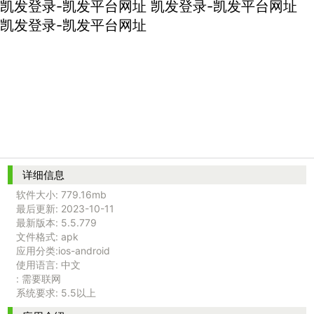
凯发登录-凯发平台网址
凯发登录-凯发平台网址
凯发登录-凯发平台网址
详细信息
软件大小:
779.16mb
最后更新:
2023-10-11
最新版本:
5.5.779
文件格式:
apk
应用分类:ios-android
使用语言:
中文
:
需要联网
系统要求:
5.5以上