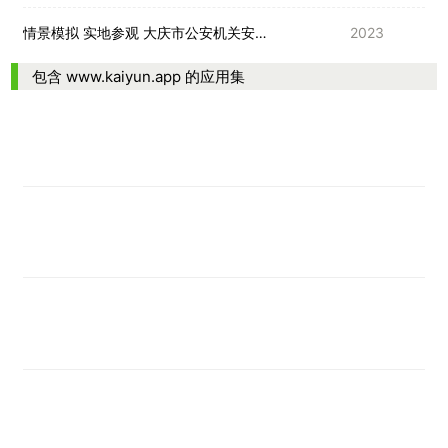
情景模拟 实地参观 大庆市公安机关安全教育“走心”更“入心”
2023
包含 www.kaiyun.app 的应用集