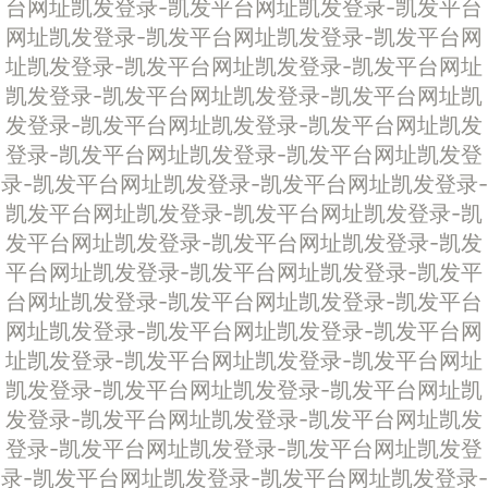
台网址
凯发登录-凯发平台网址
凯发登录-凯发平台
网址
凯发登录-凯发平台网址
凯发登录-凯发平台网
址
凯发登录-凯发平台网址
凯发登录-凯发平台网址
凯发登录-凯发平台网址
凯发登录-凯发平台网址
凯
发登录-凯发平台网址
凯发登录-凯发平台网址
凯发
登录-凯发平台网址
凯发登录-凯发平台网址
凯发登
录-凯发平台网址
凯发登录-凯发平台网址
凯发登录-
凯发平台网址
凯发登录-凯发平台网址
凯发登录-凯
发平台网址
凯发登录-凯发平台网址
凯发登录-凯发
平台网址
凯发登录-凯发平台网址
凯发登录-凯发平
台网址
凯发登录-凯发平台网址
凯发登录-凯发平台
网址
凯发登录-凯发平台网址
凯发登录-凯发平台网
址
凯发登录-凯发平台网址
凯发登录-凯发平台网址
凯发登录-凯发平台网址
凯发登录-凯发平台网址
凯
发登录-凯发平台网址
凯发登录-凯发平台网址
凯发
登录-凯发平台网址
凯发登录-凯发平台网址
凯发登
录-凯发平台网址
凯发登录-凯发平台网址
凯发登录-