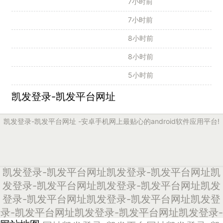
7小时前
7小时前
8小时前
8小时前
5小时前
凯发登录-凯发平台网址
凯发登录-凯发平台网址
-安卓手机网上最贴心的android软件应用平台!
凯发登录-凯发平台网址
凯发登录-凯发平台网址
凯
发登录-凯发平台网址
凯发登录-凯发平台网址
凯发
登录-凯发平台网址
凯发登录-凯发平台网址
凯发登
录-凯发平台网址
凯发登录-凯发平台网址
凯发登录-