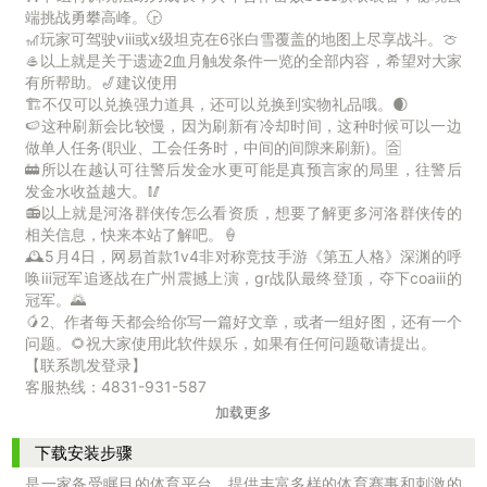
端挑战勇攀高峰。🕞
🎢玩家可驾驶viii或x级坦克在6张白雪覆盖的地图上尽享战斗。🍈
🥌以上就是关于遗迹2血月触发条件一览的全部内容，希望对大家
有所帮助。🎷建议使用
🏗不仅可以兑换强力道具，还可以兑换到实物礼品哦。🌒
🍉这种刷新会比较慢，因为刷新有冷却时间，这种时候可以一边
做单人任务(职业、工会任务时，中间的间隙来刷新)。🈴
🚋所以在越认可往警后发金水更可能是真预言家的局里，往警后
发金水收益越大。🥢
📻以上就是河洛群侠传怎么看资质，想要了解更多河洛群侠传的
相关信息，快来本站了解吧。🍦
🕰5月4日，网易首款1v4非对称竞技手游《第五人格》深渊的呼
唤ⅲ冠军追逐战在广州震撼上演，gr战队最终登顶，夺下coaiii的
冠军。🌄
🥭2、作者每天都会给你写一篇好文章，或者一组好图，还有一个
问题。🌻祝大家使用此软件娱乐，如果有任何问题敬请提出。
【联系凯发登录】
客服热线：4831-931-587
加载更多
下载安装步骤
是一家备受瞩目的体育平台，提供丰富多样的体育赛事和刺激的