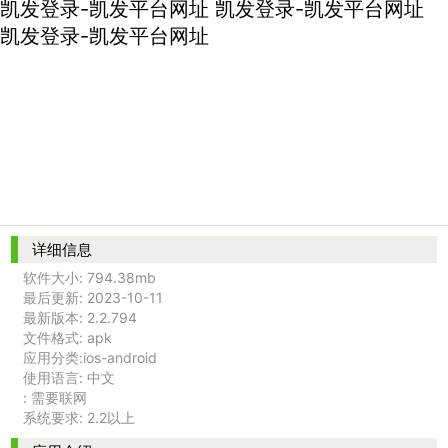
凯发登录-凯发平台网址
凯发登录-凯发平台网址
凯发登录-凯发平台网址
详细信息
软件大小:
794.38mb
最后更新:
2023-10-11
最新版本:
2.2.794
文件格式:
apk
应用分类:ios-android
使用语言:
中文
:
需要联网
系统要求:
2.2以上