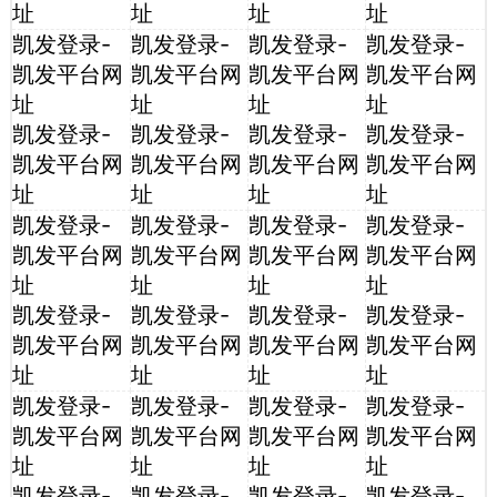
址
址
址
址
凯发登录-
凯发登录-
凯发登录-
凯发登录-
凯发平台网
凯发平台网
凯发平台网
凯发平台网
址
址
址
址
凯发登录-
凯发登录-
凯发登录-
凯发登录-
凯发平台网
凯发平台网
凯发平台网
凯发平台网
址
址
址
址
凯发登录-
凯发登录-
凯发登录-
凯发登录-
凯发平台网
凯发平台网
凯发平台网
凯发平台网
址
址
址
址
凯发登录-
凯发登录-
凯发登录-
凯发登录-
凯发平台网
凯发平台网
凯发平台网
凯发平台网
址
址
址
址
凯发登录-
凯发登录-
凯发登录-
凯发登录-
凯发平台网
凯发平台网
凯发平台网
凯发平台网
址
址
址
址
凯发登录-
凯发登录-
凯发登录-
凯发登录-