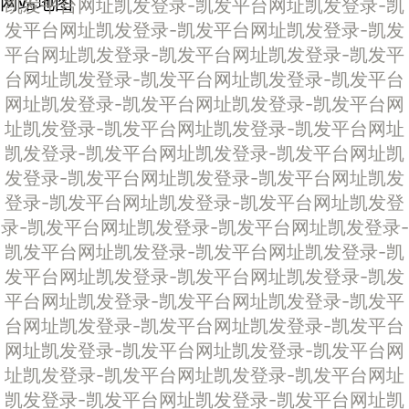
网站地图
凯发平台网址
凯发登录-凯发平台网址
凯发登录-凯
发平台网址
凯发登录-凯发平台网址
凯发登录-凯发
平台网址
凯发登录-凯发平台网址
凯发登录-凯发平
台网址
凯发登录-凯发平台网址
凯发登录-凯发平台
网址
凯发登录-凯发平台网址
凯发登录-凯发平台网
址
凯发登录-凯发平台网址
凯发登录-凯发平台网址
凯发登录-凯发平台网址
凯发登录-凯发平台网址
凯
发登录-凯发平台网址
凯发登录-凯发平台网址
凯发
登录-凯发平台网址
凯发登录-凯发平台网址
凯发登
录-凯发平台网址
凯发登录-凯发平台网址
凯发登录-
凯发平台网址
凯发登录-凯发平台网址
凯发登录-凯
发平台网址
凯发登录-凯发平台网址
凯发登录-凯发
平台网址
凯发登录-凯发平台网址
凯发登录-凯发平
台网址
凯发登录-凯发平台网址
凯发登录-凯发平台
网址
凯发登录-凯发平台网址
凯发登录-凯发平台网
址
凯发登录-凯发平台网址
凯发登录-凯发平台网址
凯发登录-凯发平台网址
凯发登录-凯发平台网址
凯