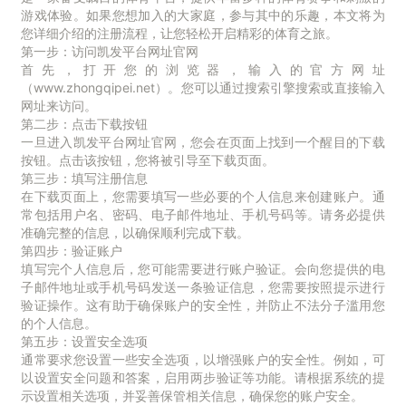
游戏体验。如果您想加入的大家庭，参与其中的乐趣，本文将为
您详细介绍的注册流程，让您轻松开启精彩的体育之旅。
第一步：访问凯发平台网址官网
首先，打开您的浏览器，输入的官方网址
（www.zhongqipei.net）。您可以通过搜索引擎搜索或直接输入
网址来访问。
第二步：点击下载按钮
一旦进入凯发平台网址官网，您会在页面上找到一个醒目的下载
按钮。点击该按钮，您将被引导至下载页面。
第三步：填写注册信息
在下载页面上，您需要填写一些必要的个人信息来创建账户。通
常包括用户名、密码、电子邮件地址、手机号码等。请务必提供
准确完整的信息，以确保顺利完成下载。
第四步：验证账户
填写完个人信息后，您可能需要进行账户验证。会向您提供的电
子邮件地址或手机号码发送一条验证信息，您需要按照提示进行
验证操作。这有助于确保账户的安全性，并防止不法分子滥用您
的个人信息。
第五步：设置安全选项
通常要求您设置一些安全选项，以增强账户的安全性。例如，可
以设置安全问题和答案，启用两步验证等功能。请根据系统的提
示设置相关选项，并妥善保管相关信息，确保您的账户安全。