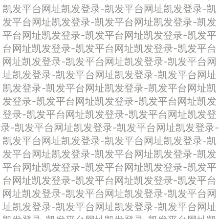
凯发平台网址
凯发登录-凯发平台网址
凯发登录-凯
发平台网址
凯发登录-凯发平台网址
凯发登录-凯发
平台网址
凯发登录-凯发平台网址
凯发登录-凯发平
台网址
凯发登录-凯发平台网址
凯发登录-凯发平台
网址
凯发登录-凯发平台网址
凯发登录-凯发平台网
址
凯发登录-凯发平台网址
凯发登录-凯发平台网址
凯发登录-凯发平台网址
凯发登录-凯发平台网址
凯
发登录-凯发平台网址
凯发登录-凯发平台网址
凯发
登录-凯发平台网址
凯发登录-凯发平台网址
凯发登
录-凯发平台网址
凯发登录-凯发平台网址
凯发登录-
凯发平台网址
凯发登录-凯发平台网址
凯发登录-凯
发平台网址
凯发登录-凯发平台网址
凯发登录-凯发
平台网址
凯发登录-凯发平台网址
凯发登录-凯发平
台网址
凯发登录-凯发平台网址
凯发登录-凯发平台
网址
凯发登录-凯发平台网址
凯发登录-凯发平台网
址
凯发登录-凯发平台网址
凯发登录-凯发平台网址