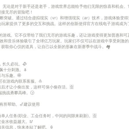
始。无论是对于新手还是老手，游戏世界总能给予他们无限的惊喜和机会
迎接无尽的冒险吧！
断突破。通过结合虚拟现实（vr）和增强现实（ar）技术，游戏体验变
，为玩家提供了更多的交互和挑战。这样的创新使得官方在线电子游戏成为
好的游戏。它不仅带给了我们无尽的游戏乐趣，还让游戏变得更加普惠和
音效和音乐体验吸引了全球亿万玩家。玩家们不仅可以在游戏中享受刺激
，获取你心仪的道具，让自己以全新的形象在新赛季中战斗。🏘
，长久必玩。🥀
飙十分刺激。🌷
与乐趣。🏵
可在游戏内联系客服。⛵️
葱后才让小偷出发，这样可保小偷存活。🈴
端挑战勇攀高峰。🕞
有所帮助。🎷建议使用
单人任务(职业、工会任务时，中间的间隙来刷新)。🈴
金水收益越大。🥢
关信息，快来本站了解吧。🍦