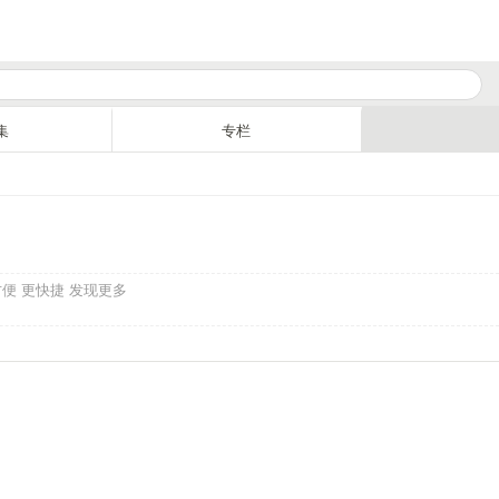
集
专栏
便 更快捷 发现更多