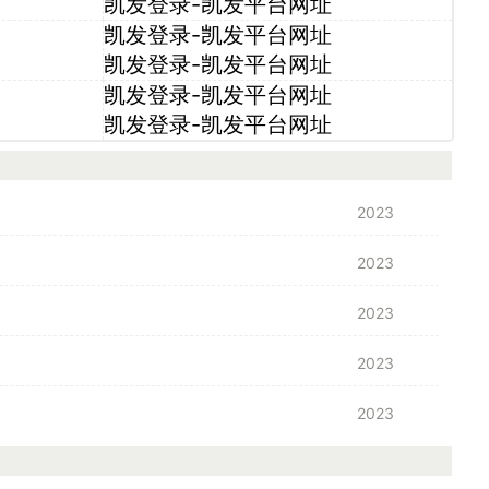
凯发登录-凯发平台网址
凯发登录-凯发平台网址
凯发登录-凯发平台网址
凯发登录-凯发平台网址
凯发登录-凯发平台网址
2023
2023
2023
2023
2023