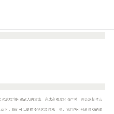
次次成功地闪避敌人的攻击、完成高难度的动作时，你会深刻体会
帮助下，我们可以提前预览这款游戏，满足我们内心对新游戏的渴