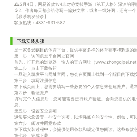
🕰5月4日，网易首款1v4非对称竞技手游《第五人格》深渊的呼唤
🥭2、作者每天都会给你写一篇好文章，或者一组好图，还有一
【联系凯发登录】
客服热线：4831-931-587
下载安装步骤
是一家备受瞩目的体育平台，提供丰富多样的体育赛事和刺激的
第一步：访问凯发平台网址官网
首先，打开您的浏览器，输入的官方网址（www.zhongqipei
第二步：点击下载按钮
一旦进入凯发平台网址官网，您会在页面上找到一个醒目的下载
第三步：填写注册信息
在下载页面上，您需要填写一些必要的个人信息来创建账户。通
第四步：验证账户
填写完个人信息后，您可能需要进行账户验证。会向您提供的电
息。
第五步：设置安全选项
通常要求您设置一些安全选项，以增强账户的安全性。例如，可
第六步：阅读并同意条款
在下载安装过程中，会提供使用条款和规定供您阅读。这些条款
第七步：完成下载