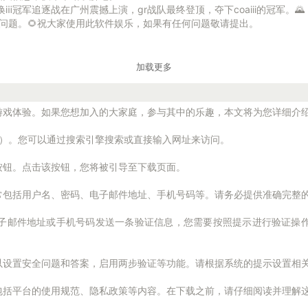
ⅲ冠军追逐战在广州震撼上演，gr战队最终登顶，夺下coaiii的冠军。🌄
个问题。🌻祝大家使用此软件娱乐，如果有任何问题敬请提出。
加载更多
游戏体验。如果您想加入的大家庭，参与其中的乐趣，本文将为您详细介
.net）。您可以通过搜索引擎搜索或直接输入网址来访问。
按钮。点击该按钮，您将被引导至下载页面。
常包括用户名、密码、电子邮件地址、手机号码等。请务必提供准确完整
子邮件地址或手机号码发送一条验证信息，您需要按照提示进行验证操
以设置安全问题和答案，启用两步验证等功能。请根据系统的提示设置相
包括平台的使用规范、隐私政策等内容。在下载之前，请仔细阅读并理解