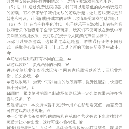
须繁琐安装或购买硬件的情况下，尽情享受游戏带来的乐趣。
（5）🗄《》通过免费版模拟器，我们可以用最低的成本畅玩最好
的游戏。它不仅带给了我们无尽的游戏乐趣，还让游戏变得更加
普惠和可及。让我们抛开成本的束缚，尽情享受游戏的魅力吧！
（6）🍅《》在当今数字化时代，电子娱乐平台游戏以其独特的音
效和音乐体验吸引了全球亿万玩家。玩家们不仅可以在游戏中享
受刺激的视觉效果，更可以沉浸于令人陶醉的声音世界中。
🚤你可以登录游戏，选择通过幸运轮盘、赛季通行证等不同形
式，获取你心仪的道具，让自己以全新的形象在新赛季中战斗。
🏘
🛵幻想驿应用程序有不同的主题。🐋
👶游戏攻略1、灵魂画师的乐园。🦀
🚚超变单职业传奇游戏玩法·全网独家暗黑沉默首选，三职业均
衡，长久必玩。🥀
🧩游戏攻略1、游戏中可以自由的改装赛车，提升性能后，快速狂
飙十分刺激。🌷
🏰届时，紧凑刺激的回合制战场传送玩法一定会给你带来许多惊
喜与乐趣。🏵
🌏温馨提示：本次测试暂不支持ios用户在移动端充值，如需充值
可在游戏内联系客服。⛵️
👅一定要先击杀冷冽谷的教宗和在第四个营火旁边下水道找到洋
葱后才让小偷出发，这样可保小偷存活。🈴
🚧卡组特训玩法助力成长，共斗合作击败boss获取装备，秘境云