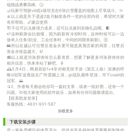
端挑战勇攀高峰。🕞
🎢玩家可驾驶viii或x级坦克在6张白雪覆盖的地图上尽享战斗。🍈
🥌以上就是关于遗迹2血月触发条件一览的全部内容，希望对大家
有所帮助。🎷建议使用
🏗不仅可以兑换强力道具，还可以兑换到实物礼品哦。🌒
🍉这种刷新会比较慢，因为刷新有冷却时间，这种时候可以一边
做单人任务(职业、工会任务时，中间的间隙来刷新)。🈴
🚋所以在越认可往警后发金水更可能是真预言家的局里，往警后
发金水收益越大。🥢
📻以上就是河洛群侠传怎么看资质，想要了解更多河洛群侠传的
相关信息，快来本站了解吧。🍦
🕰5月4日，网易首款1v4非对称竞技手游《第五人格》深渊的呼
唤ⅲ冠军追逐战在广州震撼上演，gr战队最终登顶，夺下coaiii的
冠军。🌄
🥭2、作者每天都会给你写一篇好文章，或者一组好图，还有一个
问题。🌻祝大家使用此软件娱乐，如果有任何问题敬请提出。
【联系凯发登录】
客服热线：4831-931-587
加载更多
下载安装步骤
是一家备受瞩目的体育平台，提供丰富多样的体育赛事和刺激的