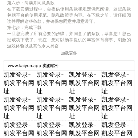
第六步：阅读并同意条款
在下载安装过程中，会提供使用条款和规定供您阅读。这些条款
包括平台的使用规范、隐私政策等内容。在下载之前，请仔细阅
读并理解这些条款，并确保您同意并愿意遵守。
第七步：完成下载
一旦您完成了所有必要的步骤，并同意了的条款，恭喜您！您已
经成功下载了。现在，您可以畅享提供的丰富体育赛事、刺激的
游戏体验以及其他令人兴奋
加载更多
www.kaiyun.app 类似软件
凯发登录-
凯发登录-
凯发登录-
凯发登录-
凯发平台网
凯发平台网
凯发平台网
凯发平台网
址
址
址
址
凯发登录-
凯发登录-
凯发登录-
凯发登录-
凯发平台网
凯发平台网
凯发平台网
凯发平台网
址
址
址
址
凯发登录-
凯发登录-
凯发登录-
凯发登录-
凯发平台网
凯发平台网
凯发平台网
凯发平台网