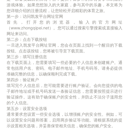
游戏体验。如果您想加入的大家庭，参与其中的乐趣，本文将为
您详细介绍的注册流程，让您轻松开启精彩的体育之旅。
第一步：访问凯发平台网址官网
首先，打开您的浏览器，输入的官方网址
（www.zhongqipei.net）。您可以通过搜索引擎搜索或直接输入
网址来访问。
第二步：点击下载按钮
一旦进入凯发平台网址官网，您会在页面上找到一个醒目的下载
按钮。点击该按钮，您将被引导至下载页面。
第三步：填写注册信息
在下载页面上，您需要填写一些必要的个人信息来创建账户。通
常包括用户名、密码、电子邮件地址、手机号码等。请务必提供
准确完整的信息，以确保顺利完成下载。
第四步：验证账户
填写完个人信息后，您可能需要进行账户验证。会向您提供的电
子邮件地址或手机号码发送一条验证信息，您需要按照提示进行
验证操作。这有助于确保账户的安全性，并防止不法分子滥用您
的个人信息。
第五步：设置安全选项
通常要求您设置一些安全选项，以增强账户的安全性。例如，可
以设置安全问题和答案，启用两步验证等功能。请根据系统的提
示设置相关选项，并妥善保管相关信息，确保您的账户安全。