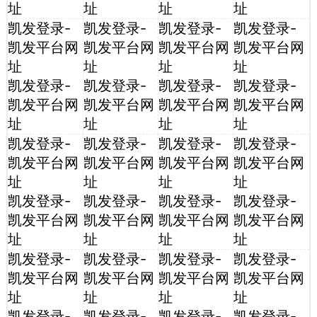
址
址
址
址
凯发登录-
凯发登录-
凯发登录-
凯发登录-
凯发平台网
凯发平台网
凯发平台网
凯发平台网
址
址
址
址
凯发登录-
凯发登录-
凯发登录-
凯发登录-
凯发平台网
凯发平台网
凯发平台网
凯发平台网
址
址
址
址
凯发登录-
凯发登录-
凯发登录-
凯发登录-
凯发平台网
凯发平台网
凯发平台网
凯发平台网
址
址
址
址
凯发登录-
凯发登录-
凯发登录-
凯发登录-
凯发平台网
凯发平台网
凯发平台网
凯发平台网
址
址
址
址
凯发登录-
凯发登录-
凯发登录-
凯发登录-
凯发平台网
凯发平台网
凯发平台网
凯发平台网
址
址
址
址
凯发登录-
凯发登录-
凯发登录-
凯发登录-