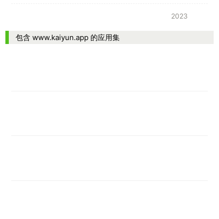
2023
包含 www.kaiyun.app 的应用集