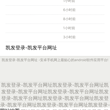
1小时前
6小时前
8小时前
1小时前
3小时前
凯发登录-凯发平台网址
凯发登录-凯发平台网址
-安卓手机网上最贴心的android软件应用平台!
凯发登录-凯发平台网址
凯发登录-凯发平台网址
凯
发登录-凯发平台网址
凯发登录-凯发平台网址
凯发
登录-凯发平台网址
凯发登录-凯发平台网址
凯发登
录-凯发平台网址
凯发登录-凯发平台网址
凯发登录-