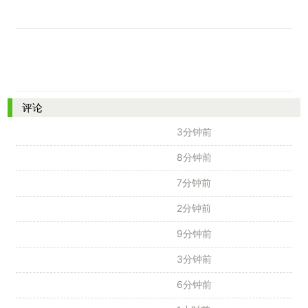
评论
3分钟前
8分钟前
7分钟前
2分钟前
9分钟前
3分钟前
6分钟前