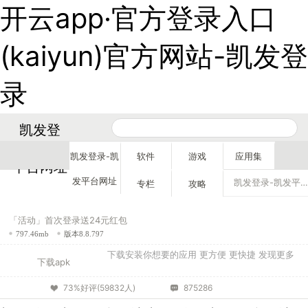
开云app·官方登录入口
(kaiyun)官方网站-凯发登
录
凯发登
录-凯发
凯发登录-凯
软件
游戏
应用集
平台网址
发平台网址
凯发登录-凯发平台网址
专栏
攻略
「活动」首次登录送24元红包
797.46mb
版本8.8.797
下载安装你想要的应用 更方便 更快捷 发现更多
下载apk
73%好评(59832人)
875286