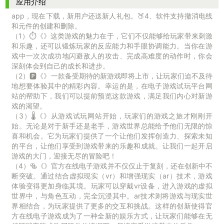
应用介绍
app，现在下载，新用户还送新人礼包。🍑4、软件支持撤消电线
和元件的创建和删除。
（1）⏱《》这类游戏的魅力在于，它们不仅能够给玩家带来刺激
和乐趣，还可以锻炼玩家的反应能力和手眼协调能力。当你在游
戏中一次次成功地闪避敌人的攻击、完成高难度的动作时，你会
深刻体会到自己的成长和进步。
（2）🅿《》一款备受期待的新游戏即将上市，让玩家们迫不及待
地想要体验其中的精彩内容。幸运的是，在电子游戏试玩平台网
站的帮助下，我们可以提前预览这款游戏，满足我们内心对新游
戏的渴望。
（3）🌡《》从游戏试玩网站开始，玩家们的游戏之旅才刚刚开
始。无论是对于新手还是老手，游戏世界总能给予他们无限的惊
喜和机会。它为玩家们提供了一个让他们发挥创造力、探索未知
的平台，让他们享受到游戏带来的乐趣和成就。让我们一起开启
游戏的大门，迎接无尽的冒险吧！
（4）🥯《》官方在线电子游戏并不仅仅止于复刻，还在创新中不
断突破。通过结合虚拟现实（vr）和增强现实（ar）技术，游戏
体验变得更加身临其境。玩家可以穿戴vr设备，进入游戏的虚拟
世界中，与角色互动，完全沉浸其中。ar技术则将游戏与现实世
界相结合，为玩家提供了更多的交互和挑战。这样的创新使得官
方在线电子游戏成为了一种全新的娱乐方式，让玩家们能够在无