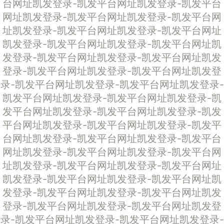
台网址
凯发登录-凯发平台网址
凯发登录-凯发平台
网址
凯发登录-凯发平台网址
凯发登录-凯发平台网
址
凯发登录-凯发平台网址
凯发登录-凯发平台网址
凯发登录-凯发平台网址
凯发登录-凯发平台网址
凯
发登录-凯发平台网址
凯发登录-凯发平台网址
凯发
登录-凯发平台网址
凯发登录-凯发平台网址
凯发登
录-凯发平台网址
凯发登录-凯发平台网址
凯发登录-
凯发平台网址
凯发登录-凯发平台网址
凯发登录-凯
发平台网址
凯发登录-凯发平台网址
凯发登录-凯发
平台网址
凯发登录-凯发平台网址
凯发登录-凯发平
台网址
凯发登录-凯发平台网址
凯发登录-凯发平台
网址
凯发登录-凯发平台网址
凯发登录-凯发平台网
址
凯发登录-凯发平台网址
凯发登录-凯发平台网址
凯发登录-凯发平台网址
凯发登录-凯发平台网址
凯
发登录-凯发平台网址
凯发登录-凯发平台网址
凯发
登录-凯发平台网址
凯发登录-凯发平台网址
凯发登
录-凯发平台网址
凯发登录-凯发平台网址
凯发登录-