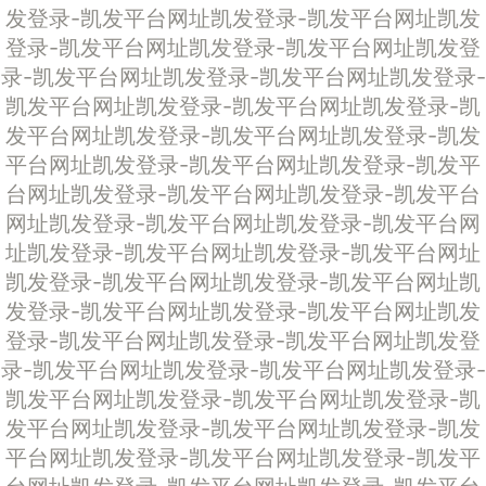
发登录-凯发平台网址
凯发登录-凯发平台网址
凯发
登录-凯发平台网址
凯发登录-凯发平台网址
凯发登
录-凯发平台网址
凯发登录-凯发平台网址
凯发登录-
凯发平台网址
凯发登录-凯发平台网址
凯发登录-凯
发平台网址
凯发登录-凯发平台网址
凯发登录-凯发
平台网址
凯发登录-凯发平台网址
凯发登录-凯发平
台网址
凯发登录-凯发平台网址
凯发登录-凯发平台
网址
凯发登录-凯发平台网址
凯发登录-凯发平台网
址
凯发登录-凯发平台网址
凯发登录-凯发平台网址
凯发登录-凯发平台网址
凯发登录-凯发平台网址
凯
发登录-凯发平台网址
凯发登录-凯发平台网址
凯发
登录-凯发平台网址
凯发登录-凯发平台网址
凯发登
录-凯发平台网址
凯发登录-凯发平台网址
凯发登录-
凯发平台网址
凯发登录-凯发平台网址
凯发登录-凯
发平台网址
凯发登录-凯发平台网址
凯发登录-凯发
平台网址
凯发登录-凯发平台网址
凯发登录-凯发平