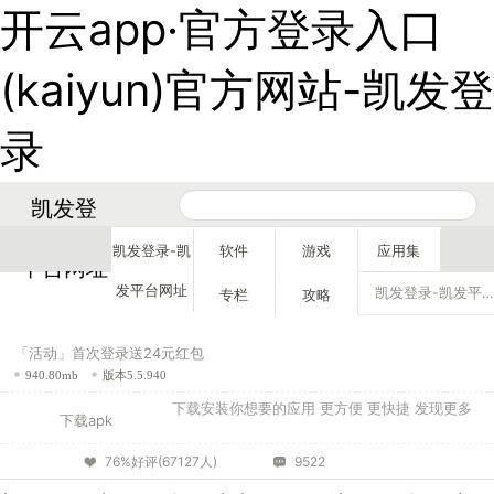
开云app·官方登录入口
(kaiyun)官方网站-凯发登
录
凯发登
录-凯发
凯发登录-凯
软件
游戏
应用集
平台网址
发平台网址
凯发登录-凯发平台网址
专栏
攻略
「活动」首次登录送24元红包
940.80mb
版本5.5.940
下载安装你想要的应用 更方便 更快捷 发现更多
下载apk
76%好评(67127人)
9522