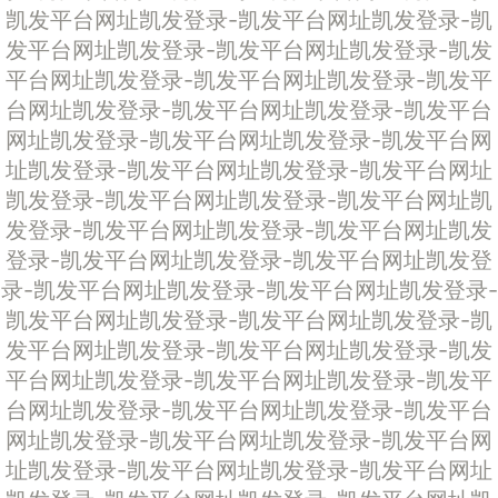
凯发平台网址
凯发登录-凯发平台网址
凯发登录-凯
发平台网址
凯发登录-凯发平台网址
凯发登录-凯发
平台网址
凯发登录-凯发平台网址
凯发登录-凯发平
台网址
凯发登录-凯发平台网址
凯发登录-凯发平台
网址
凯发登录-凯发平台网址
凯发登录-凯发平台网
址
凯发登录-凯发平台网址
凯发登录-凯发平台网址
凯发登录-凯发平台网址
凯发登录-凯发平台网址
凯
发登录-凯发平台网址
凯发登录-凯发平台网址
凯发
登录-凯发平台网址
凯发登录-凯发平台网址
凯发登
录-凯发平台网址
凯发登录-凯发平台网址
凯发登录-
凯发平台网址
凯发登录-凯发平台网址
凯发登录-凯
发平台网址
凯发登录-凯发平台网址
凯发登录-凯发
平台网址
凯发登录-凯发平台网址
凯发登录-凯发平
台网址
凯发登录-凯发平台网址
凯发登录-凯发平台
网址
凯发登录-凯发平台网址
凯发登录-凯发平台网
址
凯发登录-凯发平台网址
凯发登录-凯发平台网址