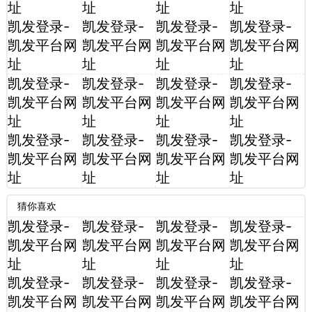
址
址
址
址
凯发登录-
凯发登录-
凯发登录-
凯发登录-
凯发平台网
凯发平台网
凯发平台网
凯发平台网
址
址
址
址
凯发登录-
凯发登录-
凯发登录-
凯发登录-
凯发平台网
凯发平台网
凯发平台网
凯发平台网
址
址
址
址
凯发登录-
凯发登录-
凯发登录-
凯发登录-
凯发平台网
凯发平台网
凯发平台网
凯发平台网
址
址
址
址
猜你喜欢
凯发登录-
凯发登录-
凯发登录-
凯发登录-
凯发平台网
凯发平台网
凯发平台网
凯发平台网
址
址
址
址
凯发登录-
凯发登录-
凯发登录-
凯发登录-
凯发平台网
凯发平台网
凯发平台网
凯发平台网