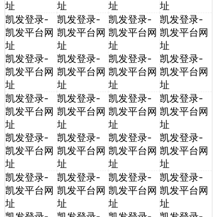
址
址
址
址
凯发登录-
凯发登录-
凯发登录-
凯发登录-
凯发平台网
凯发平台网
凯发平台网
凯发平台网
址
址
址
址
凯发登录-
凯发登录-
凯发登录-
凯发登录-
凯发平台网
凯发平台网
凯发平台网
凯发平台网
址
址
址
址
凯发登录-
凯发登录-
凯发登录-
凯发登录-
凯发平台网
凯发平台网
凯发平台网
凯发平台网
址
址
址
址
凯发登录-
凯发登录-
凯发登录-
凯发登录-
凯发平台网
凯发平台网
凯发平台网
凯发平台网
址
址
址
址
凯发登录-
凯发登录-
凯发登录-
凯发登录-
凯发平台网
凯发平台网
凯发平台网
凯发平台网
址
址
址
址
凯发登录-
凯发登录-
凯发登录-
凯发登录-