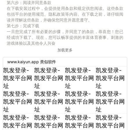
第六步：阅读并同意条款
在下载安装过程中，会提供使用条款和规定供您阅读。这些条款
包括平台的使用规范、隐私政策等内容。在下载之前，请仔细阅
读并理解这些条款，并确保您同意并愿意遵守。
第七步：完成下载
一旦您完成了所有必要的步骤，并同意了的条款，恭喜您！您已
经成功下载了。现在，您可以畅享提供的丰富体育赛事、刺激的
游戏体验以及其他令人兴奋
加载更多
www.kaiyun.app 类似软件
凯发登录-
凯发登录-
凯发登录-
凯发登录-
凯发平台网
凯发平台网
凯发平台网
凯发平台网
址
址
址
址
凯发登录-
凯发登录-
凯发登录-
凯发登录-
凯发平台网
凯发平台网
凯发平台网
凯发平台网
址
址
址
址
凯发登录-
凯发登录-
凯发登录-
凯发登录-
凯发平台网
凯发平台网
凯发平台网
凯发平台网