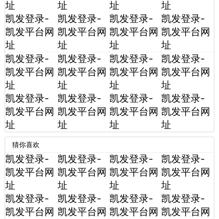
址
址
址
址
凯发登录-
凯发登录-
凯发登录-
凯发登录-
凯发平台网
凯发平台网
凯发平台网
凯发平台网
址
址
址
址
凯发登录-
凯发登录-
凯发登录-
凯发登录-
凯发平台网
凯发平台网
凯发平台网
凯发平台网
址
址
址
址
凯发登录-
凯发登录-
凯发登录-
凯发登录-
凯发平台网
凯发平台网
凯发平台网
凯发平台网
址
址
址
址
猜你喜欢
凯发登录-
凯发登录-
凯发登录-
凯发登录-
凯发平台网
凯发平台网
凯发平台网
凯发平台网
址
址
址
址
凯发登录-
凯发登录-
凯发登录-
凯发登录-
凯发平台网
凯发平台网
凯发平台网
凯发平台网