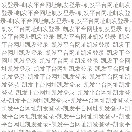
发登录-凯发平台网址
凯发登录-凯发平台网址
凯发
登录-凯发平台网址
凯发登录-凯发平台网址
凯发登
录-凯发平台网址
凯发登录-凯发平台网址
凯发登录-
凯发平台网址
凯发登录-凯发平台网址
凯发登录-凯
发平台网址
凯发登录-凯发平台网址
凯发登录-凯发
平台网址
凯发登录-凯发平台网址
凯发登录-凯发平
台网址
凯发登录-凯发平台网址
凯发登录-凯发平台
网址
凯发登录-凯发平台网址
凯发登录-凯发平台网
址
凯发登录-凯发平台网址
凯发登录-凯发平台网址
凯发登录-凯发平台网址
凯发登录-凯发平台网址
凯
发登录-凯发平台网址
凯发登录-凯发平台网址
凯发
登录-凯发平台网址
凯发登录-凯发平台网址
凯发登
录-凯发平台网址
凯发登录-凯发平台网址
凯发登录-
凯发平台网址
凯发登录-凯发平台网址
凯发登录-凯
发平台网址
凯发登录-凯发平台网址
凯发登录-凯发
平台网址
凯发登录-凯发平台网址
凯发登录-凯发平