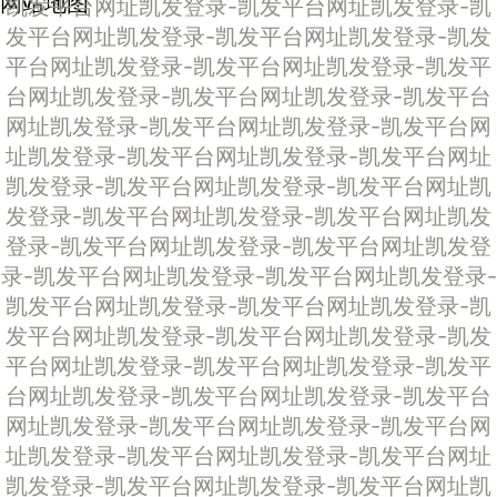
网站地图
凯发平台网址
凯发登录-凯发平台网址
凯发登录-凯
发平台网址
凯发登录-凯发平台网址
凯发登录-凯发
平台网址
凯发登录-凯发平台网址
凯发登录-凯发平
台网址
凯发登录-凯发平台网址
凯发登录-凯发平台
网址
凯发登录-凯发平台网址
凯发登录-凯发平台网
址
凯发登录-凯发平台网址
凯发登录-凯发平台网址
凯发登录-凯发平台网址
凯发登录-凯发平台网址
凯
发登录-凯发平台网址
凯发登录-凯发平台网址
凯发
登录-凯发平台网址
凯发登录-凯发平台网址
凯发登
录-凯发平台网址
凯发登录-凯发平台网址
凯发登录-
凯发平台网址
凯发登录-凯发平台网址
凯发登录-凯
发平台网址
凯发登录-凯发平台网址
凯发登录-凯发
平台网址
凯发登录-凯发平台网址
凯发登录-凯发平
台网址
凯发登录-凯发平台网址
凯发登录-凯发平台
网址
凯发登录-凯发平台网址
凯发登录-凯发平台网
址
凯发登录-凯发平台网址
凯发登录-凯发平台网址
凯发登录-凯发平台网址
凯发登录-凯发平台网址
凯