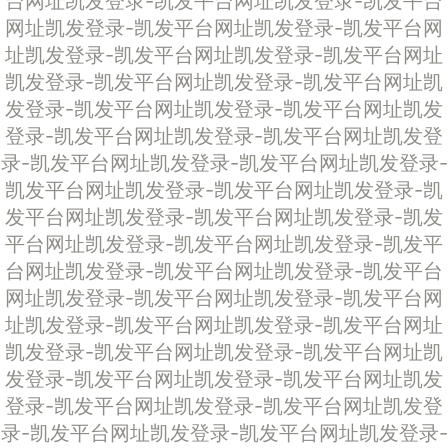
台网址
凯发登录-凯发平台网址
凯发登录-凯发平台
网址
凯发登录-凯发平台网址
凯发登录-凯发平台网
址
凯发登录-凯发平台网址
凯发登录-凯发平台网址
凯发登录-凯发平台网址
凯发登录-凯发平台网址
凯
发登录-凯发平台网址
凯发登录-凯发平台网址
凯发
登录-凯发平台网址
凯发登录-凯发平台网址
凯发登
录-凯发平台网址
凯发登录-凯发平台网址
凯发登录-
凯发平台网址
凯发登录-凯发平台网址
凯发登录-凯
发平台网址
凯发登录-凯发平台网址
凯发登录-凯发
平台网址
凯发登录-凯发平台网址
凯发登录-凯发平
台网址
凯发登录-凯发平台网址
凯发登录-凯发平台
网址
凯发登录-凯发平台网址
凯发登录-凯发平台网
址
凯发登录-凯发平台网址
凯发登录-凯发平台网址
凯发登录-凯发平台网址
凯发登录-凯发平台网址
凯
发登录-凯发平台网址
凯发登录-凯发平台网址
凯发
登录-凯发平台网址
凯发登录-凯发平台网址
凯发登
录-凯发平台网址
凯发登录-凯发平台网址
凯发登录-