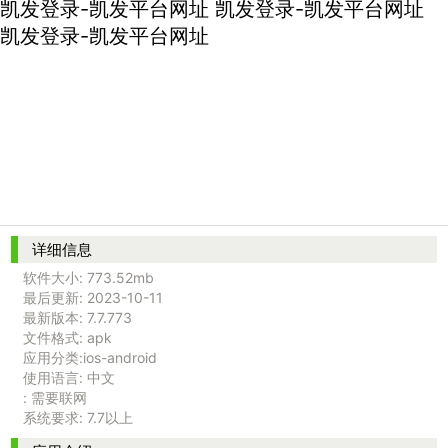
凯发登录-凯发平台网址
凯发登录-凯发平台网址
凯发登录-凯发平台网址
详细信息
软件大小:
773.52mb
最后更新:
2023-10-11
最新版本:
7.7.773
文件格式:
apk
应用分类:ios-android
使用语言:
中文
:
需要联网
系统要求:
7.7以上