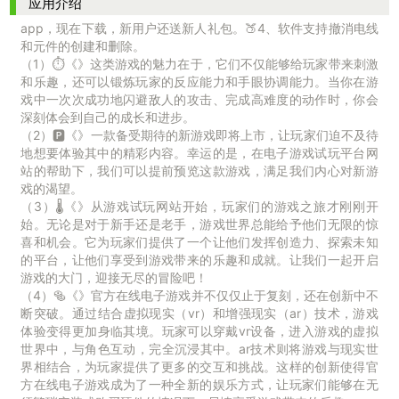
应用介绍
app，现在下载，新用户还送新人礼包。🍑4、软件支持撤消电线
和元件的创建和删除。
（1）⏱《》这类游戏的魅力在于，它们不仅能够给玩家带来刺激
和乐趣，还可以锻炼玩家的反应能力和手眼协调能力。当你在游
戏中一次次成功地闪避敌人的攻击、完成高难度的动作时，你会
深刻体会到自己的成长和进步。
（2）🅿《》一款备受期待的新游戏即将上市，让玩家们迫不及待
地想要体验其中的精彩内容。幸运的是，在电子游戏试玩平台网
站的帮助下，我们可以提前预览这款游戏，满足我们内心对新游
戏的渴望。
（3）🌡《》从游戏试玩网站开始，玩家们的游戏之旅才刚刚开
始。无论是对于新手还是老手，游戏世界总能给予他们无限的惊
喜和机会。它为玩家们提供了一个让他们发挥创造力、探索未知
的平台，让他们享受到游戏带来的乐趣和成就。让我们一起开启
游戏的大门，迎接无尽的冒险吧！
（4）🥯《》官方在线电子游戏并不仅仅止于复刻，还在创新中不
断突破。通过结合虚拟现实（vr）和增强现实（ar）技术，游戏
体验变得更加身临其境。玩家可以穿戴vr设备，进入游戏的虚拟
世界中，与角色互动，完全沉浸其中。ar技术则将游戏与现实世
界相结合，为玩家提供了更多的交互和挑战。这样的创新使得官
方在线电子游戏成为了一种全新的娱乐方式，让玩家们能够在无