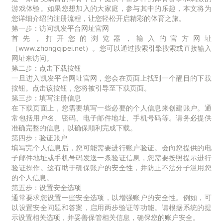
游戏体验。如果您想加入的大家庭，参与其中的乐趣，本文将为
您详细介绍的注册流程，让您轻松开启精彩的体育之旅。
第一步：访问凯发平台网址官网
首先，打开您的浏览器，输入的官方网址
（www.zhongqipei.net）。您可以通过搜索引擎搜索或直接输入
网址来访问。
第二步：点击下载按钮
一旦进入凯发平台网址官网，您会在页面上找到一个醒目的下载
按钮。点击该按钮，您将被引导至下载页面。
第三步：填写注册信息
在下载页面上，您需要填写一些必要的个人信息来创建账户。通
常包括用户名、密码、电子邮件地址、手机号码等。请务必提供
准确完整的信息，以确保顺利完成下载。
第四步：验证账户
填写完个人信息后，您可能需要进行账户验证。会向您提供的电
子邮件地址或手机号码发送一条验证信息，您需要按照提示进行
验证操作。这有助于确保账户的安全性，并防止不法分子滥用您
的个人信息。
第五步：设置安全选项
通常要求您设置一些安全选项，以增强账户的安全性。例如，可
以设置安全问题和答案，启用两步验证等功能。请根据系统的提
示设置相关选项，并妥善保管相关信息，确保您的账户安全。