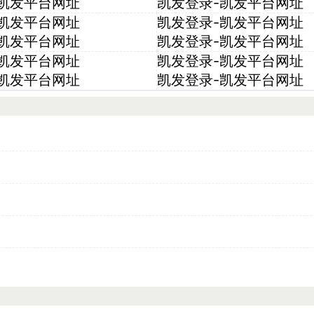
凯发平台网址
凯发登录-凯发平台网址
凯发平台网址
凯发登录-凯发平台网址
凯发平台网址
凯发登录-凯发平台网址
凯发平台网址
凯发登录-凯发平台网址
凯发平台网址
凯发登录-凯发平台网址