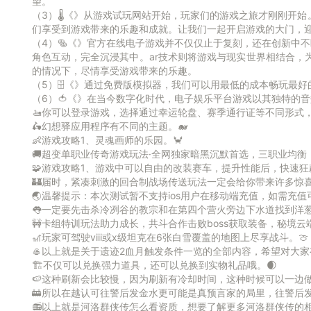
望。
（3）🌡《》从游戏试玩网站开始，玩家们的游戏之旅才刚刚开
们享受到游戏带来的乐趣和成就。让我们一起开启游戏的大门，
（4）🥯《》官方在线电子游戏并不仅仅止于复刻，还在创新中不
角色互动，完全沉浸其中。ar技术则将游戏与现实世界相结合
的情况下，尽情享受游戏带来的乐趣。
（5）🗄《》通过免费版模拟器，我们可以用最低的成本畅玩最
（6）🍅《》在当今数字化时代，电子娱乐平台游戏以其独特的
🚤你可以登录游戏，选择通过幸运轮盘、赛季通行证等不同形式
🛵幻想驿应用程序有不同的主题。🐋
👶游戏攻略1、灵魂画师的乐园。🦀
🚚超变单职业传奇游戏玩法·全网独家暗黑沉默首选，三职业均衡
🧩游戏攻略1、游戏中可以自由的改装赛车，提升性能后，快速狂
🏰届时，紧凑刺激的回合制战场传送玩法一定会给你带来许多惊喜
🌏温馨提示：本次测试暂不支持ios用户在移动端充值，如需充值
👅一定要先击杀冷冽谷的教宗和在第四个营火旁边下水道找到洋
🚧卡组特训玩法助力成长，共斗合作击败boss获取装备，秘境云
🎢玩家可驾驶viii或x级坦克在6张白雪覆盖的地图上尽享战斗。🍈
🥌以上就是关于遗迹2血月触发条件一览的全部内容，希望对大家
🏗不仅可以兑换强力道具，还可以兑换到实物礼品哦。🌒
🍉这种刷新会比较慢，因为刷新有冷却时间，这种时候可以一边做
🚋所以在越认可往警后发金水更可能是真预言家的局里，往警后发
📻以上就是河洛群侠传怎么看资质，想要了解更多河洛群侠传的相