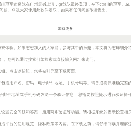
ⅲ冠军追逐战在广州震撼上演，gr战队最终登顶，夺下coaiii的冠军。🌄
个问题。🌻祝大家使用此软件娱乐，如果有任何问题敬请提出。
加载更多
游戏体验。如果您想加入的大家庭，参与其中的乐趣，本文将为您详细介
.net）。您可以通过搜索引擎搜索或直接输入网址来访问。
按钮。点击该按钮，您将被引导至下载页面。
常包括用户名、密码、电子邮件地址、手机号码等。请务必提供准确完整
子邮件地址或手机号码发送一条验证信息，您需要按照提示进行验证操
以设置安全问题和答案，启用两步验证等功能。请根据系统的提示设置相
包括平台的使用规范、隐私政策等内容。在下载之前，请仔细阅读并理解