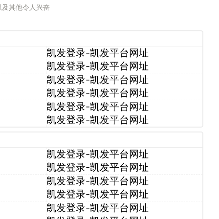
以及其他令人兴奋
凯发登录-凯发平台网址
凯发登录-凯发平台网址
凯发登录-凯发平台网址
凯发登录-凯发平台网址
凯发登录-凯发平台网址
凯发登录-凯发平台网址
凯发登录-凯发平台网址
凯发登录-凯发平台网址
凯发登录-凯发平台网址
凯发登录-凯发平台网址
凯发登录-凯发平台网址