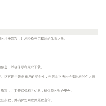
绍的注册流程，让您轻松开启精彩的体育之旅。
的信息，以确保顺利完成下载。
作。这有助于确保账户的安全性，并防止不法分子滥用您的个人信
关选项，并妥善保管相关信息，确保您的账户安全。
这些条款，并确保您同意并愿意遵守。