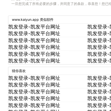
一旦您完成了所有必要的步骤，并同意了的条款，恭喜您！您已
www.kaiyun.app 类似软件
凯发登录-凯发平台网址
凯发登录-
凯发登录-凯发平台网址
凯发登录-
凯发登录-凯发平台网址
凯发登录-
凯发登录-凯发平台网址
凯发登录-
凯发登录-凯发平台网址
凯发登录-
凯发登录-凯发平台网址
凯发登录-
猜你喜欢
凯发登录-凯发平台网址
凯发登录-
凯发登录-凯发平台网址
凯发登录-
凯发登录-凯发平台网址
凯发登录-
凯发登录-凯发平台网址
凯发登录-
凯发登录-凯发平台网址
凯发登录-