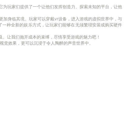
。它为玩家们提供了一个让他们发挥创造力、探索未知的平台，让他
得更加身临其境。玩家可以穿戴vr设备，进入游戏的虚拟世界中，与
了一种全新的娱乐方式，让玩家们能够在无须繁琐安装或购买硬件
可及。让我们抛开成本的束缚，尽情享受游戏的魅力吧！
的视觉效果，更可以沉浸于令人陶醉的声音世界中。