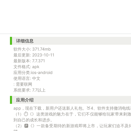
详细信息
软件大小:
371.74mb
最后更新:
2023-10-11
最新版本:
7.7.371
文件格式:
apk
应用分类:ios-android
使用语言:
中文
:
需要联网
系统要求:
7.7以上
应用介绍
app，现在下载，新用户还送新人礼包。🍑4、软件支持撤消电
（1）⏱《》这类游戏的魅力在于，它们不仅能够给玩家带来刺
到自己的成长和进步。
（2）🅿《》一款备受期待的新游戏即将上市，让玩家们迫不