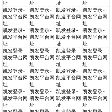
址
址
址
址
凯发登录-
凯发登录-
凯发登录-
凯发登录-
凯发平台网
凯发平台网
凯发平台网
凯发平台网
址
址
址
址
凯发登录-
凯发登录-
凯发登录-
凯发登录-
凯发平台网
凯发平台网
凯发平台网
凯发平台网
址
址
址
址
凯发登录-
凯发登录-
凯发登录-
凯发登录-
凯发平台网
凯发平台网
凯发平台网
凯发平台网
址
址
址
址
凯发登录-
凯发登录-
凯发登录-
凯发登录-
凯发平台网
凯发平台网
凯发平台网
凯发平台网
址
址
址
址
凯发登录-
凯发登录-
凯发登录-
凯发登录-
凯发平台网
凯发平台网
凯发平台网
凯发平台网
址
址
址
址
凯发登录-
凯发登录-
凯发登录-
凯发登录-