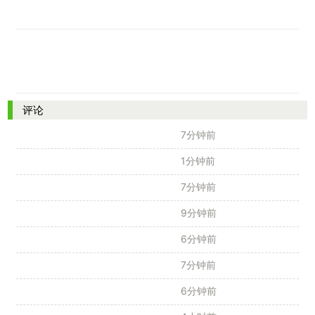
评论
7分钟前
1分钟前
7分钟前
9分钟前
6分钟前
7分钟前
6分钟前