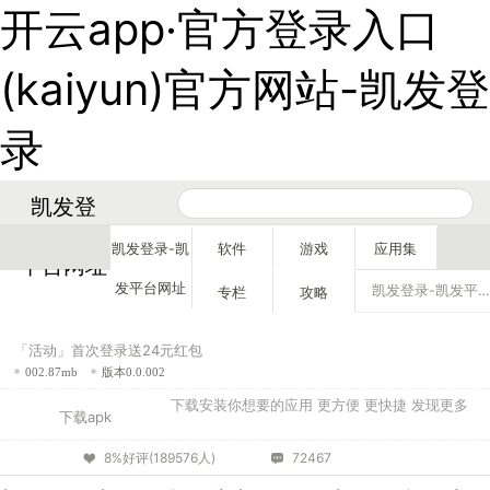
开云app·官方登录入口
(kaiyun)官方网站-凯发登
录
凯发登
录-凯发
凯发登录-凯
软件
游戏
应用集
平台网址
发平台网址
凯发登录-凯发平台网址
专栏
攻略
「活动」首次登录送24元红包
002.87mb
版本0.0.002
下载安装你想要的应用 更方便 更快捷 发现更多
下载apk
8%好评(189576人)
72467