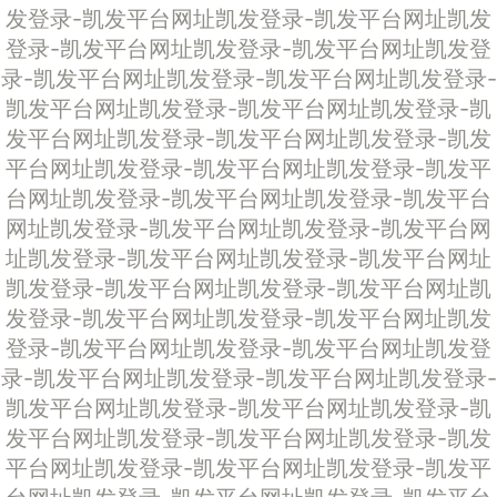
发登录-凯发平台网址
凯发登录-凯发平台网址
凯发
登录-凯发平台网址
凯发登录-凯发平台网址
凯发登
录-凯发平台网址
凯发登录-凯发平台网址
凯发登录-
凯发平台网址
凯发登录-凯发平台网址
凯发登录-凯
发平台网址
凯发登录-凯发平台网址
凯发登录-凯发
平台网址
凯发登录-凯发平台网址
凯发登录-凯发平
台网址
凯发登录-凯发平台网址
凯发登录-凯发平台
网址
凯发登录-凯发平台网址
凯发登录-凯发平台网
址
凯发登录-凯发平台网址
凯发登录-凯发平台网址
凯发登录-凯发平台网址
凯发登录-凯发平台网址
凯
发登录-凯发平台网址
凯发登录-凯发平台网址
凯发
登录-凯发平台网址
凯发登录-凯发平台网址
凯发登
录-凯发平台网址
凯发登录-凯发平台网址
凯发登录-
凯发平台网址
凯发登录-凯发平台网址
凯发登录-凯
发平台网址
凯发登录-凯发平台网址
凯发登录-凯发
平台网址
凯发登录-凯发平台网址
凯发登录-凯发平