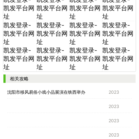
凯发平台网
凯发平台网
凯发平台网
凯发平台网
址
址
址
址
凯发登录-
凯发登录-
凯发登录-
凯发登录-
凯发平台网
凯发平台网
凯发平台网
凯发平台网
址
址
址
址
凯发登录-
凯发登录-
凯发登录-
凯发登录-
凯发平台网
凯发平台网
凯发平台网
凯发平台网
址
址
址
址
相关攻略
沈阳市移风易俗小戏小品展演在铁西举办
2023
2023
2023
2023