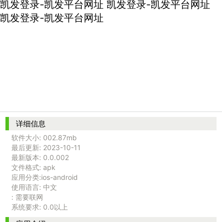
凯发登录-凯发平台网址
凯发登录-凯发平台网址
凯发登录-凯发平台网址
详细信息
软件大小:
002.87mb
最后更新:
2023-10-11
最新版本:
0.0.002
文件格式:
apk
应用分类:ios-android
使用语言:
中文
:
需要联网
系统要求:
0.0以上