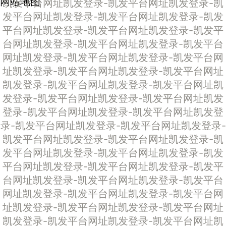
网站地图
凯发平台网址
凯发登录-凯发平台网址
凯发登录-凯
发平台网址
凯发登录-凯发平台网址
凯发登录-凯发
平台网址
凯发登录-凯发平台网址
凯发登录-凯发平
台网址
凯发登录-凯发平台网址
凯发登录-凯发平台
网址
凯发登录-凯发平台网址
凯发登录-凯发平台网
址
凯发登录-凯发平台网址
凯发登录-凯发平台网址
凯发登录-凯发平台网址
凯发登录-凯发平台网址
凯
发登录-凯发平台网址
凯发登录-凯发平台网址
凯发
登录-凯发平台网址
凯发登录-凯发平台网址
凯发登
录-凯发平台网址
凯发登录-凯发平台网址
凯发登录-
凯发平台网址
凯发登录-凯发平台网址
凯发登录-凯
发平台网址
凯发登录-凯发平台网址
凯发登录-凯发
平台网址
凯发登录-凯发平台网址
凯发登录-凯发平
台网址
凯发登录-凯发平台网址
凯发登录-凯发平台
网址
凯发登录-凯发平台网址
凯发登录-凯发平台网
址
凯发登录-凯发平台网址
凯发登录-凯发平台网址
凯发登录-凯发平台网址
凯发登录-凯发平台网址
凯