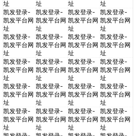
址
址
址
址
凯发登录-
凯发登录-
凯发登录-
凯发登录-
凯发平台网
凯发平台网
凯发平台网
凯发平台网
址
址
址
址
凯发登录-
凯发登录-
凯发登录-
凯发登录-
凯发平台网
凯发平台网
凯发平台网
凯发平台网
址
址
址
址
凯发登录-
凯发登录-
凯发登录-
凯发登录-
凯发平台网
凯发平台网
凯发平台网
凯发平台网
址
址
址
址
凯发登录-
凯发登录-
凯发登录-
凯发登录-
凯发平台网
凯发平台网
凯发平台网
凯发平台网
址
址
址
址
凯发登录-
凯发登录-
凯发登录-
凯发登录-
凯发平台网
凯发平台网
凯发平台网
凯发平台网
址
址
址
址
凯发登录-
凯发登录-
凯发登录-
凯发登录-