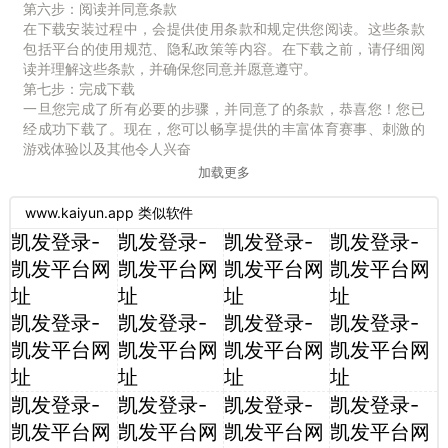
第六步：阅读并同意条款
在下载安装过程中，会提供使用条款和规定供您阅读。这些条款
包括平台的使用规范、隐私政策等内容。在下载之前，请仔细阅
读并理解这些条款，并确保您同意并愿意遵守。
第七步：完成下载
一旦您完成了所有必要的步骤，并同意了的条款，恭喜您！您已
经成功下载了。现在，您可以畅享提供的丰富体育赛事、刺激的
游戏体验以及其他令人兴奋
加载更多
www.kaiyun.app 类似软件
凯发登录-
凯发登录-
凯发登录-
凯发登录-
凯发平台网
凯发平台网
凯发平台网
凯发平台网
址
址
址
址
凯发登录-
凯发登录-
凯发登录-
凯发登录-
凯发平台网
凯发平台网
凯发平台网
凯发平台网
址
址
址
址
凯发登录-
凯发登录-
凯发登录-
凯发登录-
凯发平台网
凯发平台网
凯发平台网
凯发平台网