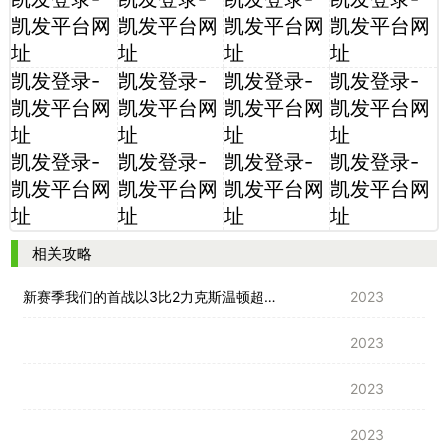
凯发平台网
凯发平台网
凯发平台网
凯发平台网
址
址
址
址
凯发登录-
凯发登录-
凯发登录-
凯发登录-
凯发平台网
凯发平台网
凯发平台网
凯发平台网
址
址
址
址
凯发登录-
凯发登录-
凯发登录-
凯发登录-
凯发平台网
凯发平台网
凯发平台网
凯发平台网
址
址
址
址
相关攻略
新赛季我们的首战以3比2力克斯温顿超级海军
2023
2023
2023
2023