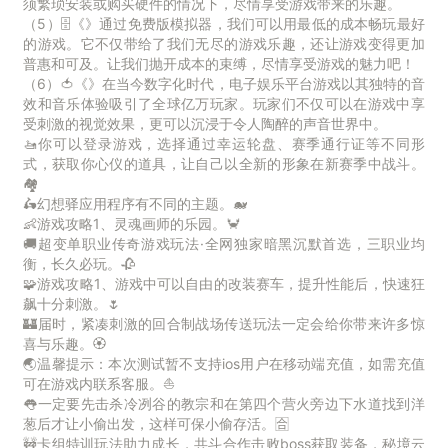
须繁琐安装或购买硬件的情况下，尽情享受游戏带来的乐趣。
（5）🗄《》通过免费版模拟器，我们可以用最低的成本畅玩最好
的游戏。它不仅带给了我们无尽的游戏乐趣，还让游戏变得更加
普惠和可及。让我们抛开成本的束缚，尽情享受游戏的魅力吧！
（6）🍅《》在当今数字化时代，电子娱乐平台游戏以其独特的音
效和音乐体验吸引了全球亿万玩家。玩家们不仅可以在游戏中享
受刺激的视觉效果，更可以沉浸于令人陶醉的声音世界中。
🚤你可以登录游戏，选择通过幸运轮盘、赛季通行证等不同形
式，获取你心仪的道具，让自己以全新的形象在新赛季中战斗。
🏘
🛵幻想驿应用程序有不同的主题。🐋
👶游戏攻略1、灵魂画师的乐园。🦀
🚚超变单职业传奇游戏玩法·全网独家暗黑沉默首选，三职业均
衡，长久必玩。🥀
🧩游戏攻略1、游戏中可以自由的改装赛车，提升性能后，快速狂
飙十分刺激。🌷
🏰届时，紧凑刺激的回合制战场传送玩法一定会给你带来许多惊
喜与乐趣。🏵
🌏温馨提示：本次测试暂不支持ios用户在移动端充值，如需充值
可在游戏内联系客服。⛵️
👅一定要先击杀冷冽谷的教宗和在第四个营火旁边下水道找到洋
葱后才让小偷出发，这样可保小偷存活。🈴
🚧卡组特训玩法助力成长，共斗合作击败boss获取装备，秘境云