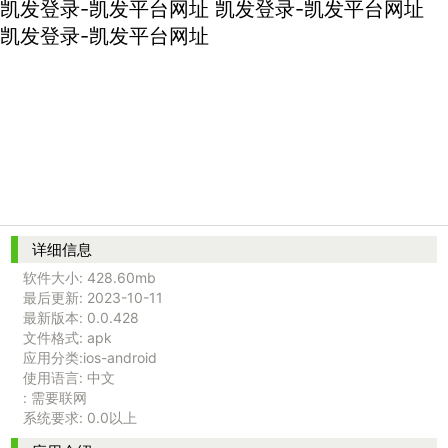
凯发登录-凯发平台网址
凯发登录-凯发平台网址
凯发登录-凯发平台网址
详细信息
软件大小:
428.60mb
最后更新:
2023-10-11
最新版本:
0.0.428
文件格式:
apk
应用分类:ios-android
使用语言:
中文
:
需要联网
系统要求:
0.0以上