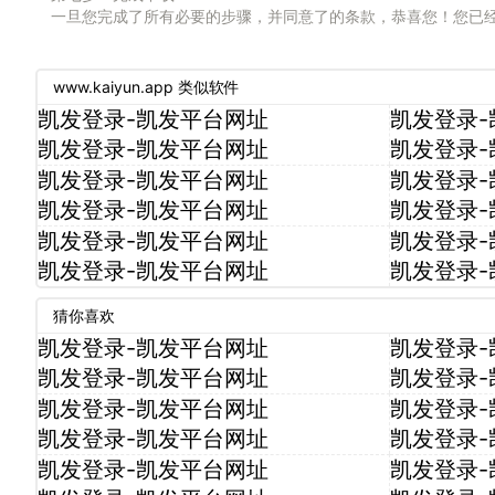
一旦您完成了所有必要的步骤，并同意了的条款，恭喜您！您已
www.kaiyun.app 类似软件
凯发登录-凯发平台网址
凯发登录-
凯发登录-凯发平台网址
凯发登录-
凯发登录-凯发平台网址
凯发登录-
凯发登录-凯发平台网址
凯发登录-
凯发登录-凯发平台网址
凯发登录-
凯发登录-凯发平台网址
凯发登录-
猜你喜欢
凯发登录-凯发平台网址
凯发登录-
凯发登录-凯发平台网址
凯发登录-
凯发登录-凯发平台网址
凯发登录-
凯发登录-凯发平台网址
凯发登录-
凯发登录-凯发平台网址
凯发登录-