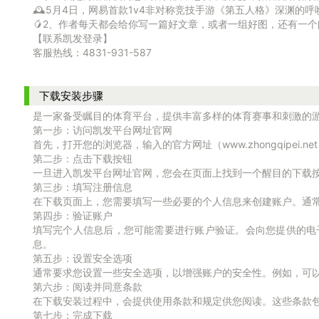
🕰5月4日，网易首款1v4非对称竞技手游《第五人格》深渊的呼唤
🥭2、作者每天都会给你写一篇好文章，或者一组好图，还有一
【联系凯发登录】
客服热线：4831-931-587
下载安装步骤
是一家备受瞩目的体育平台，提供丰富多样的体育赛事和刺激的
第一步：访问凯发平台网址官网
首先，打开您的浏览器，输入的官方网址（www.zhongqipei
第二步：点击下载按钮
一旦进入凯发平台网址官网，您会在页面上找到一个醒目的下载
第三步：填写注册信息
在下载页面上，您需要填写一些必要的个人信息来创建账户。通
第四步：验证账户
填写完个人信息后，您可能需要进行账户验证。会向您提供的电
息。
第五步：设置安全选项
通常要求您设置一些安全选项，以增强账户的安全性。例如，可
第六步：阅读并同意条款
在下载安装过程中，会提供使用条款和规定供您阅读。这些条款
第七步：完成下载