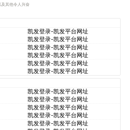
以及其他令人兴奋
凯发登录-凯发平台网址
凯发登录-凯发平台网址
凯发登录-凯发平台网址
凯发登录-凯发平台网址
凯发登录-凯发平台网址
凯发登录-凯发平台网址
凯发登录-凯发平台网址
凯发登录-凯发平台网址
凯发登录-凯发平台网址
凯发登录-凯发平台网址
凯发登录-凯发平台网址