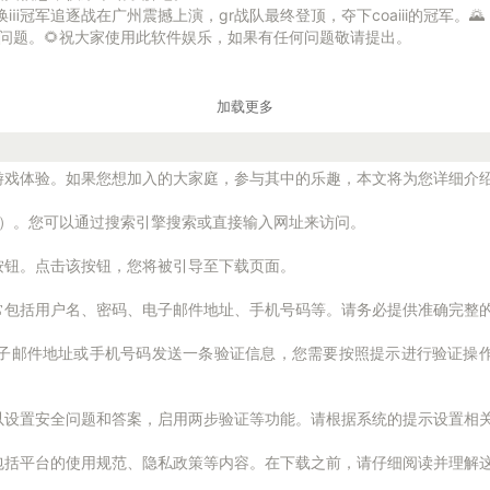
ⅲ冠军追逐战在广州震撼上演，gr战队最终登顶，夺下coaiii的冠军。🌄
个问题。🌻祝大家使用此软件娱乐，如果有任何问题敬请提出。
加载更多
游戏体验。如果您想加入的大家庭，参与其中的乐趣，本文将为您详细介
.net）。您可以通过搜索引擎搜索或直接输入网址来访问。
按钮。点击该按钮，您将被引导至下载页面。
常包括用户名、密码、电子邮件地址、手机号码等。请务必提供准确完整
子邮件地址或手机号码发送一条验证信息，您需要按照提示进行验证操
以设置安全问题和答案，启用两步验证等功能。请根据系统的提示设置相
包括平台的使用规范、隐私政策等内容。在下载之前，请仔细阅读并理解