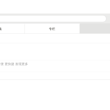
集
专栏
便 更快捷 发现更多