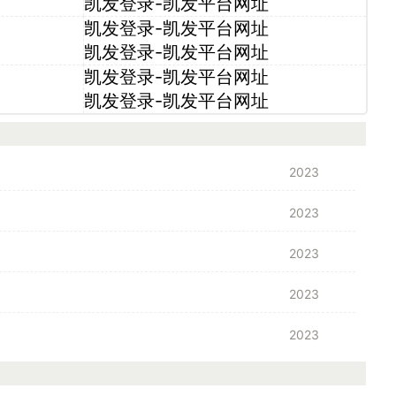
凯发登录-凯发平台网址
凯发登录-凯发平台网址
凯发登录-凯发平台网址
凯发登录-凯发平台网址
凯发登录-凯发平台网址
2023
2023
2023
2023
2023