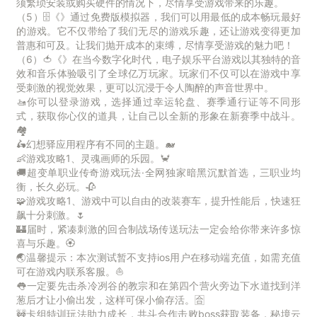
须繁琐安装或购买硬件的情况下，尽情享受游戏带来的乐趣。
（5）🗄《》通过免费版模拟器，我们可以用最低的成本畅玩最好
的游戏。它不仅带给了我们无尽的游戏乐趣，还让游戏变得更加
普惠和可及。让我们抛开成本的束缚，尽情享受游戏的魅力吧！
（6）🍅《》在当今数字化时代，电子娱乐平台游戏以其独特的音
效和音乐体验吸引了全球亿万玩家。玩家们不仅可以在游戏中享
受刺激的视觉效果，更可以沉浸于令人陶醉的声音世界中。
🚤你可以登录游戏，选择通过幸运轮盘、赛季通行证等不同形
式，获取你心仪的道具，让自己以全新的形象在新赛季中战斗。
🏘
🛵幻想驿应用程序有不同的主题。🐋
👶游戏攻略1、灵魂画师的乐园。🦀
🚚超变单职业传奇游戏玩法·全网独家暗黑沉默首选，三职业均
衡，长久必玩。🥀
🧩游戏攻略1、游戏中可以自由的改装赛车，提升性能后，快速狂
飙十分刺激。🌷
🏰届时，紧凑刺激的回合制战场传送玩法一定会给你带来许多惊
喜与乐趣。🏵
🌏温馨提示：本次测试暂不支持ios用户在移动端充值，如需充值
可在游戏内联系客服。⛵️
👅一定要先击杀冷冽谷的教宗和在第四个营火旁边下水道找到洋
葱后才让小偷出发，这样可保小偷存活。🈴
🚧卡组特训玩法助力成长，共斗合作击败boss获取装备，秘境云