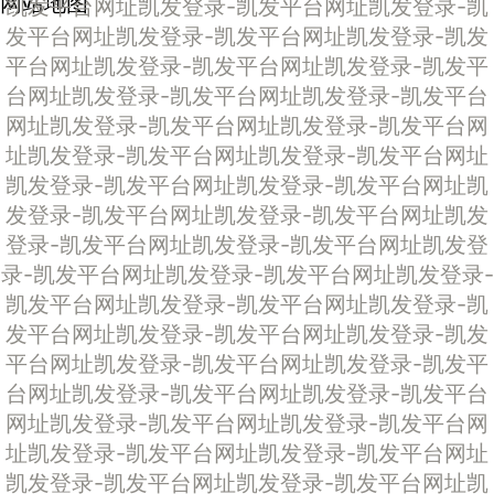
网站地图
凯发平台网址
凯发登录-凯发平台网址
凯发登录-凯
发平台网址
凯发登录-凯发平台网址
凯发登录-凯发
平台网址
凯发登录-凯发平台网址
凯发登录-凯发平
台网址
凯发登录-凯发平台网址
凯发登录-凯发平台
网址
凯发登录-凯发平台网址
凯发登录-凯发平台网
址
凯发登录-凯发平台网址
凯发登录-凯发平台网址
凯发登录-凯发平台网址
凯发登录-凯发平台网址
凯
发登录-凯发平台网址
凯发登录-凯发平台网址
凯发
登录-凯发平台网址
凯发登录-凯发平台网址
凯发登
录-凯发平台网址
凯发登录-凯发平台网址
凯发登录-
凯发平台网址
凯发登录-凯发平台网址
凯发登录-凯
发平台网址
凯发登录-凯发平台网址
凯发登录-凯发
平台网址
凯发登录-凯发平台网址
凯发登录-凯发平
台网址
凯发登录-凯发平台网址
凯发登录-凯发平台
网址
凯发登录-凯发平台网址
凯发登录-凯发平台网
址
凯发登录-凯发平台网址
凯发登录-凯发平台网址
凯发登录-凯发平台网址
凯发登录-凯发平台网址
凯