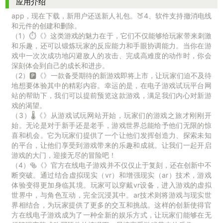
应用介绍
app，现在下载，新用户还送新人礼包。🍑4、软件支持撤消电线
和元件的创建和删除。
（1）⏱《》这类游戏的魅力在于，它们不仅能够给玩家带来刺激
和乐趣，还可以锻炼玩家的反应能力和手眼协调能力。当你在游
戏中一次次成功地闪避敌人的攻击、完成高难度的动作时，你会
深刻体会到自己的成长和进步。
（2）🅿《》一款备受期待的新游戏即将上市，让玩家们迫不及待
地想要体验其中的精彩内容。幸运的是，在电子游戏试玩平台网
站的帮助下，我们可以提前预览这款游戏，满足我们内心对新游
戏的渴望。
（3）🌡《》从游戏试玩网站开始，玩家们的游戏之旅才刚刚开
始。无论是对于新手还是老手，游戏世界总能给予他们无限的惊
喜和机会。它为玩家们提供了一个让他们发挥创造力、探索未知
的平台，让他们享受到游戏带来的乐趣和成就。让我们一起开启
游戏的大门，迎接无尽的冒险吧！
（4）🥯《》官方在线电子游戏并不仅仅止于复刻，还在创新中不
断突破。通过结合虚拟现实（vr）和增强现实（ar）技术，游戏
体验变得更加身临其境。玩家可以穿戴vr设备，进入游戏的虚拟
世界中，与角色互动，完全沉浸其中。ar技术则将游戏与现实世
界相结合，为玩家提供了更多的交互和挑战。这样的创新使得官
方在线电子游戏成为了一种全新的娱乐方式，让玩家们能够在无