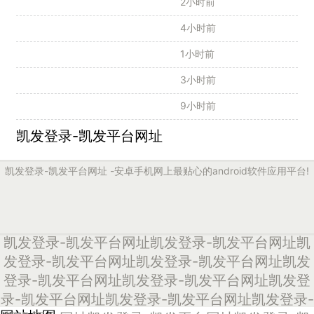
2小时前
4小时前
1小时前
3小时前
9小时前
凯发登录-凯发平台网址
凯发登录-凯发平台网址
-安卓手机网上最贴心的android软件应用平台!
凯发登录-凯发平台网址
凯发登录-凯发平台网址
凯
发登录-凯发平台网址
凯发登录-凯发平台网址
凯发
登录-凯发平台网址
凯发登录-凯发平台网址
凯发登
录-凯发平台网址
凯发登录-凯发平台网址
凯发登录-