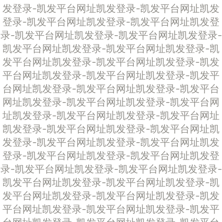
发登录-凯发平台网址
凯发登录-凯发平台网址
凯发
登录-凯发平台网址
凯发登录-凯发平台网址
凯发登
录-凯发平台网址
凯发登录-凯发平台网址
凯发登录-
凯发平台网址
凯发登录-凯发平台网址
凯发登录-凯
发平台网址
凯发登录-凯发平台网址
凯发登录-凯发
平台网址
凯发登录-凯发平台网址
凯发登录-凯发平
台网址
凯发登录-凯发平台网址
凯发登录-凯发平台
网址
凯发登录-凯发平台网址
凯发登录-凯发平台网
址
凯发登录-凯发平台网址
凯发登录-凯发平台网址
凯发登录-凯发平台网址
凯发登录-凯发平台网址
凯
发登录-凯发平台网址
凯发登录-凯发平台网址
凯发
登录-凯发平台网址
凯发登录-凯发平台网址
凯发登
录-凯发平台网址
凯发登录-凯发平台网址
凯发登录-
凯发平台网址
凯发登录-凯发平台网址
凯发登录-凯
发平台网址
凯发登录-凯发平台网址
凯发登录-凯发
平台网址
凯发登录-凯发平台网址
凯发登录-凯发平