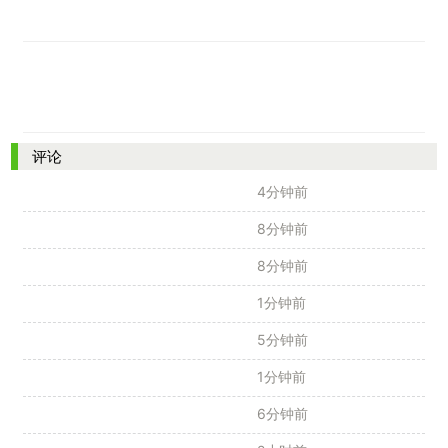
评论
4分钟前
8分钟前
8分钟前
1分钟前
5分钟前
1分钟前
6分钟前