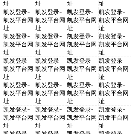
址
址
址
址
凯发登录-
凯发登录-
凯发登录-
凯发登录-
凯发平台网
凯发平台网
凯发平台网
凯发平台网
址
址
址
址
凯发登录-
凯发登录-
凯发登录-
凯发登录-
凯发平台网
凯发平台网
凯发平台网
凯发平台网
址
址
址
址
凯发登录-
凯发登录-
凯发登录-
凯发登录-
凯发平台网
凯发平台网
凯发平台网
凯发平台网
址
址
址
址
凯发登录-
凯发登录-
凯发登录-
凯发登录-
凯发平台网
凯发平台网
凯发平台网
凯发平台网
址
址
址
址
凯发登录-
凯发登录-
凯发登录-
凯发登录-
凯发平台网
凯发平台网
凯发平台网
凯发平台网
址
址
址
址
凯发登录-
凯发登录-
凯发登录-
凯发登录-