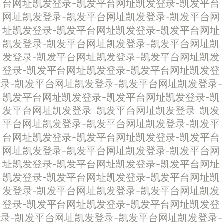
台网址
凯发登录-凯发平台网址
凯发登录-凯发平台
网址
凯发登录-凯发平台网址
凯发登录-凯发平台网
址
凯发登录-凯发平台网址
凯发登录-凯发平台网址
凯发登录-凯发平台网址
凯发登录-凯发平台网址
凯
发登录-凯发平台网址
凯发登录-凯发平台网址
凯发
登录-凯发平台网址
凯发登录-凯发平台网址
凯发登
录-凯发平台网址
凯发登录-凯发平台网址
凯发登录-
凯发平台网址
凯发登录-凯发平台网址
凯发登录-凯
发平台网址
凯发登录-凯发平台网址
凯发登录-凯发
平台网址
凯发登录-凯发平台网址
凯发登录-凯发平
台网址
凯发登录-凯发平台网址
凯发登录-凯发平台
网址
凯发登录-凯发平台网址
凯发登录-凯发平台网
址
凯发登录-凯发平台网址
凯发登录-凯发平台网址
凯发登录-凯发平台网址
凯发登录-凯发平台网址
凯
发登录-凯发平台网址
凯发登录-凯发平台网址
凯发
登录-凯发平台网址
凯发登录-凯发平台网址
凯发登
录-凯发平台网址
凯发登录-凯发平台网址
凯发登录-