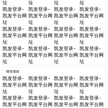
址
址
址
址
凯发登录-
凯发登录-
凯发登录-
凯发登录-
凯发平台网
凯发平台网
凯发平台网
凯发平台网
址
址
址
址
凯发登录-
凯发登录-
凯发登录-
凯发登录-
凯发平台网
凯发平台网
凯发平台网
凯发平台网
址
址
址
址
凯发登录-
凯发登录-
凯发登录-
凯发登录-
凯发平台网
凯发平台网
凯发平台网
凯发平台网
址
址
址
址
猜你喜欢
凯发登录-
凯发登录-
凯发登录-
凯发登录-
凯发平台网
凯发平台网
凯发平台网
凯发平台网
址
址
址
址
凯发登录-
凯发登录-
凯发登录-
凯发登录-
凯发平台网
凯发平台网
凯发平台网
凯发平台网