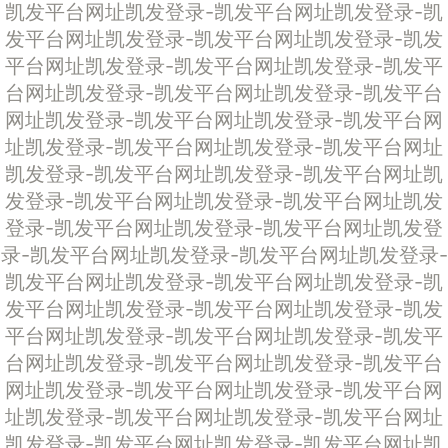
凯发平台网址
凯发登录-凯发平台网址
凯发登录-凯
发平台网址
凯发登录-凯发平台网址
凯发登录-凯发
平台网址
凯发登录-凯发平台网址
凯发登录-凯发平
台网址
凯发登录-凯发平台网址
凯发登录-凯发平台
网址
凯发登录-凯发平台网址
凯发登录-凯发平台网
址
凯发登录-凯发平台网址
凯发登录-凯发平台网址
凯发登录-凯发平台网址
凯发登录-凯发平台网址
凯
发登录-凯发平台网址
凯发登录-凯发平台网址
凯发
登录-凯发平台网址
凯发登录-凯发平台网址
凯发登
录-凯发平台网址
凯发登录-凯发平台网址
凯发登录-
凯发平台网址
凯发登录-凯发平台网址
凯发登录-凯
发平台网址
凯发登录-凯发平台网址
凯发登录-凯发
平台网址
凯发登录-凯发平台网址
凯发登录-凯发平
台网址
凯发登录-凯发平台网址
凯发登录-凯发平台
网址
凯发登录-凯发平台网址
凯发登录-凯发平台网
址
凯发登录-凯发平台网址
凯发登录-凯发平台网址
凯发登录-凯发平台网址
凯发登录-凯发平台网址
凯