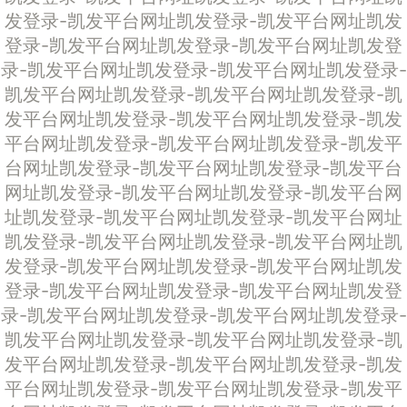
发登录-凯发平台网址
凯发登录-凯发平台网址
凯发
登录-凯发平台网址
凯发登录-凯发平台网址
凯发登
录-凯发平台网址
凯发登录-凯发平台网址
凯发登录-
凯发平台网址
凯发登录-凯发平台网址
凯发登录-凯
发平台网址
凯发登录-凯发平台网址
凯发登录-凯发
平台网址
凯发登录-凯发平台网址
凯发登录-凯发平
台网址
凯发登录-凯发平台网址
凯发登录-凯发平台
网址
凯发登录-凯发平台网址
凯发登录-凯发平台网
址
凯发登录-凯发平台网址
凯发登录-凯发平台网址
凯发登录-凯发平台网址
凯发登录-凯发平台网址
凯
发登录-凯发平台网址
凯发登录-凯发平台网址
凯发
登录-凯发平台网址
凯发登录-凯发平台网址
凯发登
录-凯发平台网址
凯发登录-凯发平台网址
凯发登录-
凯发平台网址
凯发登录-凯发平台网址
凯发登录-凯
发平台网址
凯发登录-凯发平台网址
凯发登录-凯发
平台网址
凯发登录-凯发平台网址
凯发登录-凯发平