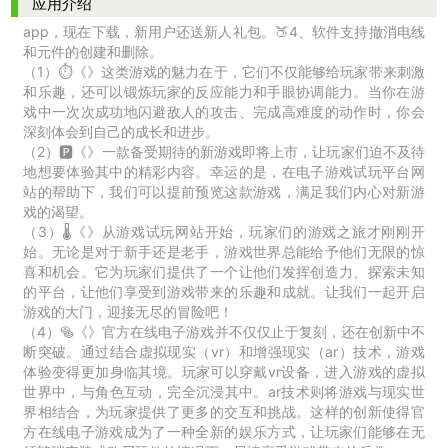
应用介绍
app，现在下载，新用户还送新人礼包。🍑4、软件支持撤消电线
和元件的创建和删除。
（1）⏱《》这类游戏的魅力在于，它们不仅能够给玩家带来刺激
和乐趣，还可以锻炼玩家的反应能力和手眼协调能力。当你在游
戏中一次次成功地闪避敌人的攻击、完成高难度的动作时，你会
深刻体会到自己的成长和进步。
（2）🅿《》一款备受期待的新游戏即将上市，让玩家们迫不及待
地想要体验其中的精彩内容。幸运的是，在电子游戏试玩平台网
站的帮助下，我们可以提前预览这款游戏，满足我们内心对新游
戏的渴望。
（3）🌡《》从游戏试玩网站开始，玩家们的游戏之旅才刚刚开
始。无论是对于新手还是老手，游戏世界总能给予他们无限的惊
喜和机会。它为玩家们提供了一个让他们发挥创造力、探索未知
的平台，让他们享受到游戏带来的乐趣和成就。让我们一起开启
游戏的大门，迎接无尽的冒险吧！
（4）🥯《》官方在线电子游戏并不仅仅止于复刻，还在创新中不
断突破。通过结合虚拟现实（vr）和增强现实（ar）技术，游戏
体验变得更加身临其境。玩家可以穿戴vr设备，进入游戏的虚拟
世界中，与角色互动，完全沉浸其中。ar技术则将游戏与现实世
界相结合，为玩家提供了更多的交互和挑战。这样的创新使得官
方在线电子游戏成为了一种全新的娱乐方式，让玩家们能够在无