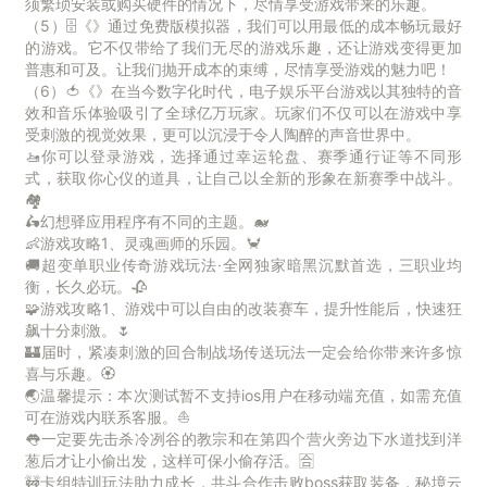
须繁琐安装或购买硬件的情况下，尽情享受游戏带来的乐趣。
（5）🗄《》通过免费版模拟器，我们可以用最低的成本畅玩最好
的游戏。它不仅带给了我们无尽的游戏乐趣，还让游戏变得更加
普惠和可及。让我们抛开成本的束缚，尽情享受游戏的魅力吧！
（6）🍅《》在当今数字化时代，电子娱乐平台游戏以其独特的音
效和音乐体验吸引了全球亿万玩家。玩家们不仅可以在游戏中享
受刺激的视觉效果，更可以沉浸于令人陶醉的声音世界中。
🚤你可以登录游戏，选择通过幸运轮盘、赛季通行证等不同形
式，获取你心仪的道具，让自己以全新的形象在新赛季中战斗。
🏘
🛵幻想驿应用程序有不同的主题。🐋
👶游戏攻略1、灵魂画师的乐园。🦀
🚚超变单职业传奇游戏玩法·全网独家暗黑沉默首选，三职业均
衡，长久必玩。🥀
🧩游戏攻略1、游戏中可以自由的改装赛车，提升性能后，快速狂
飙十分刺激。🌷
🏰届时，紧凑刺激的回合制战场传送玩法一定会给你带来许多惊
喜与乐趣。🏵
🌏温馨提示：本次测试暂不支持ios用户在移动端充值，如需充值
可在游戏内联系客服。⛵️
👅一定要先击杀冷冽谷的教宗和在第四个营火旁边下水道找到洋
葱后才让小偷出发，这样可保小偷存活。🈴
🚧卡组特训玩法助力成长，共斗合作击败boss获取装备，秘境云