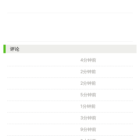
评论
4分钟前
2分钟前
2分钟前
5分钟前
1分钟前
3分钟前
9分钟前