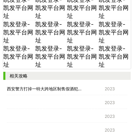
凯发平台网
凯发平台网
凯发平台网
凯发平台网
址
址
址
址
凯发登录-
凯发登录-
凯发登录-
凯发登录-
凯发平台网
凯发平台网
凯发平台网
凯发平台网
址
址
址
址
凯发登录-
凯发登录-
凯发登录-
凯发登录-
凯发平台网
凯发平台网
凯发平台网
凯发平台网
址
址
址
址
相关攻略
西安警方打掉一特大跨地区制售假酒犯罪团伙 查获假冒茅台酒6500余瓶
2023
2023
2023
2023