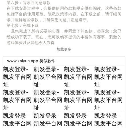
第六步：阅读并同意条款
在下载安装过程中，会提供使用条款和规定供您阅读。这些条款
包括平台的使用规范、隐私政策等内容。在下载之前，请仔细阅
读并理解这些条款，并确保您同意并愿意遵守。
第七步：完成下载
一旦您完成了所有必要的步骤，并同意了的条款，恭喜您！您已
经成功下载了。现在，您可以畅享提供的丰富体育赛事、刺激的
游戏体验以及其他令人兴奋
加载更多
www.kaiyun.app 类似软件
凯发登录-
凯发登录-
凯发登录-
凯发登录-
凯发平台网
凯发平台网
凯发平台网
凯发平台网
址
址
址
址
凯发登录-
凯发登录-
凯发登录-
凯发登录-
凯发平台网
凯发平台网
凯发平台网
凯发平台网
址
址
址
址
凯发登录-
凯发登录-
凯发登录-
凯发登录-
凯发平台网
凯发平台网
凯发平台网
凯发平台网