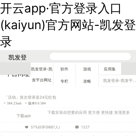
开云app·官方登录入口
(kaiyun)官方网站-凯发登
录
凯发登
录-凯发
凯发登录-凯
软件
游戏
应用集
平台网址
发平台网址
凯发登录-凯发平台网址
专栏
攻略
「活动」首次登录送24元红包
584.23mb
版本0.0.584
下载安装你想要的应用 更方便 更快捷 发现更多
下载apk
57%好评(9887人)
1327