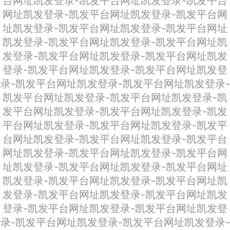
台网址
凯发登录-凯发平台网址
凯发登录-凯发平台
网址
凯发登录-凯发平台网址
凯发登录-凯发平台网
址
凯发登录-凯发平台网址
凯发登录-凯发平台网址
凯发登录-凯发平台网址
凯发登录-凯发平台网址
凯
发登录-凯发平台网址
凯发登录-凯发平台网址
凯发
登录-凯发平台网址
凯发登录-凯发平台网址
凯发登
录-凯发平台网址
凯发登录-凯发平台网址
凯发登录-
凯发平台网址
凯发登录-凯发平台网址
凯发登录-凯
发平台网址
凯发登录-凯发平台网址
凯发登录-凯发
平台网址
凯发登录-凯发平台网址
凯发登录-凯发平
台网址
凯发登录-凯发平台网址
凯发登录-凯发平台
网址
凯发登录-凯发平台网址
凯发登录-凯发平台网
址
凯发登录-凯发平台网址
凯发登录-凯发平台网址
凯发登录-凯发平台网址
凯发登录-凯发平台网址
凯
发登录-凯发平台网址
凯发登录-凯发平台网址
凯发
登录-凯发平台网址
凯发登录-凯发平台网址
凯发登
录-凯发平台网址
凯发登录-凯发平台网址
凯发登录-