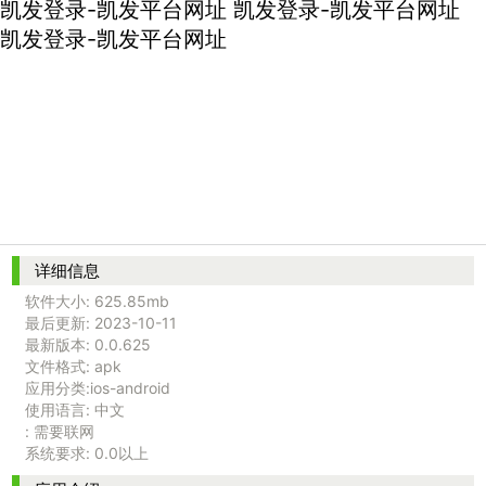
凯发登录-凯发平台网址
凯发登录-凯发平台网址
凯发登录-凯发平台网址
详细信息
软件大小:
625.85mb
最后更新:
2023-10-11
最新版本:
0.0.625
文件格式:
apk
应用分类:ios-android
使用语言:
中文
:
需要联网
系统要求:
0.0以上