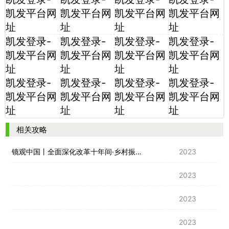
凯发平台网
凯发平台网
凯发平台网
凯发平台网
址
址
址
址
凯发登录-
凯发登录-
凯发登录-
凯发登录-
凯发平台网
凯发平台网
凯发平台网
凯发平台网
址
址
址
址
凯发登录-
凯发登录-
凯发登录-
凯发登录-
凯发平台网
凯发平台网
凯发平台网
凯发平台网
址
址
址
址
相关攻略
镜观中国丨全面深化改革十年间·乡村振兴新面貌
2023
2023
2023
2023