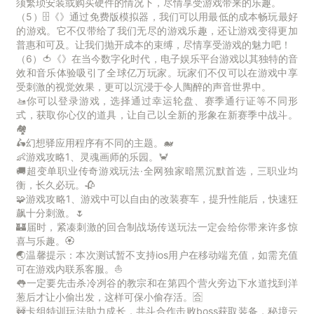
须繁琐安装或购买硬件的情况下，尽情享受游戏带来的乐趣。
（5）🗄《》通过免费版模拟器，我们可以用最低的成本畅玩最好
的游戏。它不仅带给了我们无尽的游戏乐趣，还让游戏变得更加
普惠和可及。让我们抛开成本的束缚，尽情享受游戏的魅力吧！
（6）🍅《》在当今数字化时代，电子娱乐平台游戏以其独特的音
效和音乐体验吸引了全球亿万玩家。玩家们不仅可以在游戏中享
受刺激的视觉效果，更可以沉浸于令人陶醉的声音世界中。
🚤你可以登录游戏，选择通过幸运轮盘、赛季通行证等不同形
式，获取你心仪的道具，让自己以全新的形象在新赛季中战斗。
🏘
🛵幻想驿应用程序有不同的主题。🐋
👶游戏攻略1、灵魂画师的乐园。🦀
🚚超变单职业传奇游戏玩法·全网独家暗黑沉默首选，三职业均
衡，长久必玩。🥀
🧩游戏攻略1、游戏中可以自由的改装赛车，提升性能后，快速狂
飙十分刺激。🌷
🏰届时，紧凑刺激的回合制战场传送玩法一定会给你带来许多惊
喜与乐趣。🏵
🌏温馨提示：本次测试暂不支持ios用户在移动端充值，如需充值
可在游戏内联系客服。⛵️
👅一定要先击杀冷冽谷的教宗和在第四个营火旁边下水道找到洋
葱后才让小偷出发，这样可保小偷存活。🈴
🚧卡组特训玩法助力成长，共斗合作击败boss获取装备，秘境云