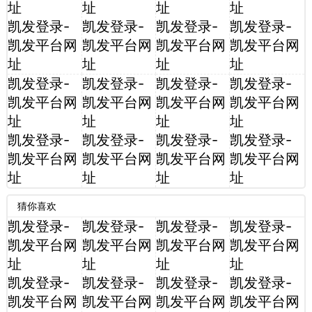
址
址
址
址
凯发登录-
凯发登录-
凯发登录-
凯发登录-
凯发平台网
凯发平台网
凯发平台网
凯发平台网
址
址
址
址
凯发登录-
凯发登录-
凯发登录-
凯发登录-
凯发平台网
凯发平台网
凯发平台网
凯发平台网
址
址
址
址
凯发登录-
凯发登录-
凯发登录-
凯发登录-
凯发平台网
凯发平台网
凯发平台网
凯发平台网
址
址
址
址
猜你喜欢
凯发登录-
凯发登录-
凯发登录-
凯发登录-
凯发平台网
凯发平台网
凯发平台网
凯发平台网
址
址
址
址
凯发登录-
凯发登录-
凯发登录-
凯发登录-
凯发平台网
凯发平台网
凯发平台网
凯发平台网