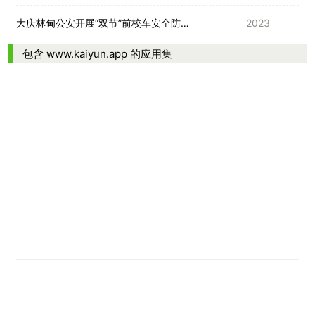
大庆林甸公安开展“双节”前校车安全防范宣讲活动
2023
包含 www.kaiyun.app 的应用集