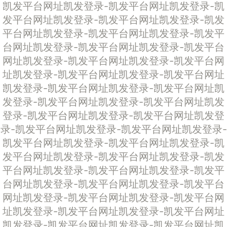
凯发平台网址
凯发登录-凯发平台网址
凯发登录-凯
发平台网址
凯发登录-凯发平台网址
凯发登录-凯发
平台网址
凯发登录-凯发平台网址
凯发登录-凯发平
台网址
凯发登录-凯发平台网址
凯发登录-凯发平台
网址
凯发登录-凯发平台网址
凯发登录-凯发平台网
址
凯发登录-凯发平台网址
凯发登录-凯发平台网址
凯发登录-凯发平台网址
凯发登录-凯发平台网址
凯
发登录-凯发平台网址
凯发登录-凯发平台网址
凯发
登录-凯发平台网址
凯发登录-凯发平台网址
凯发登
录-凯发平台网址
凯发登录-凯发平台网址
凯发登录-
凯发平台网址
凯发登录-凯发平台网址
凯发登录-凯
发平台网址
凯发登录-凯发平台网址
凯发登录-凯发
平台网址
凯发登录-凯发平台网址
凯发登录-凯发平
台网址
凯发登录-凯发平台网址
凯发登录-凯发平台
网址
凯发登录-凯发平台网址
凯发登录-凯发平台网
址
凯发登录-凯发平台网址
凯发登录-凯发平台网址
凯发登录-凯发平台网址
凯发登录-凯发平台网址
凯