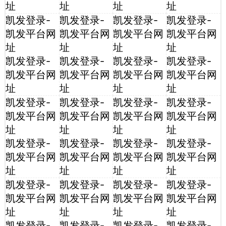
址
址
址
址
凯发登录-
凯发登录-
凯发登录-
凯发登录-
凯发平台网
凯发平台网
凯发平台网
凯发平台网
址
址
址
址
凯发登录-
凯发登录-
凯发登录-
凯发登录-
凯发平台网
凯发平台网
凯发平台网
凯发平台网
址
址
址
址
凯发登录-
凯发登录-
凯发登录-
凯发登录-
凯发平台网
凯发平台网
凯发平台网
凯发平台网
址
址
址
址
凯发登录-
凯发登录-
凯发登录-
凯发登录-
凯发平台网
凯发平台网
凯发平台网
凯发平台网
址
址
址
址
凯发登录-
凯发登录-
凯发登录-
凯发登录-
凯发平台网
凯发平台网
凯发平台网
凯发平台网
址
址
址
址
凯发登录-
凯发登录-
凯发登录-
凯发登录-