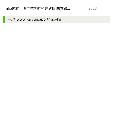
nba或将于明年寻求扩军 詹姆斯:想在赌城拥有一支球队
2023
包含 www.kaiyun.app 的应用集