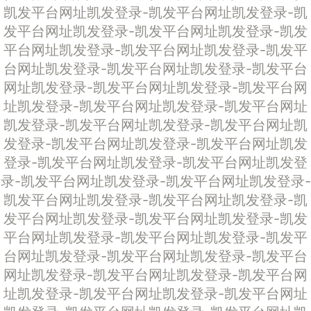
凯发平台网址
凯发登录-凯发平台网址
凯发登录-凯
发平台网址
凯发登录-凯发平台网址
凯发登录-凯发
平台网址
凯发登录-凯发平台网址
凯发登录-凯发平
台网址
凯发登录-凯发平台网址
凯发登录-凯发平台
网址
凯发登录-凯发平台网址
凯发登录-凯发平台网
址
凯发登录-凯发平台网址
凯发登录-凯发平台网址
凯发登录-凯发平台网址
凯发登录-凯发平台网址
凯
发登录-凯发平台网址
凯发登录-凯发平台网址
凯发
登录-凯发平台网址
凯发登录-凯发平台网址
凯发登
录-凯发平台网址
凯发登录-凯发平台网址
凯发登录-
凯发平台网址
凯发登录-凯发平台网址
凯发登录-凯
发平台网址
凯发登录-凯发平台网址
凯发登录-凯发
平台网址
凯发登录-凯发平台网址
凯发登录-凯发平
台网址
凯发登录-凯发平台网址
凯发登录-凯发平台
网址
凯发登录-凯发平台网址
凯发登录-凯发平台网
址
凯发登录-凯发平台网址
凯发登录-凯发平台网址