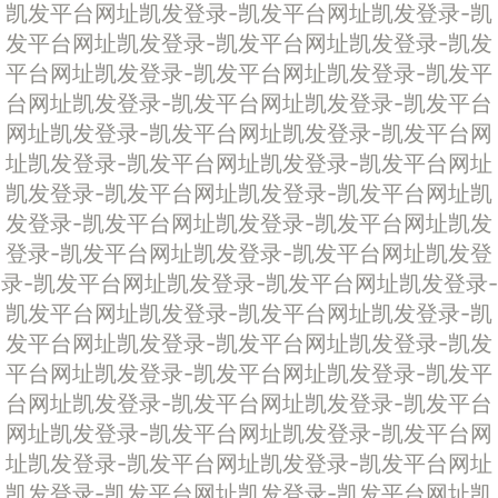
凯发平台网址
凯发登录-凯发平台网址
凯发登录-凯
发平台网址
凯发登录-凯发平台网址
凯发登录-凯发
平台网址
凯发登录-凯发平台网址
凯发登录-凯发平
台网址
凯发登录-凯发平台网址
凯发登录-凯发平台
网址
凯发登录-凯发平台网址
凯发登录-凯发平台网
址
凯发登录-凯发平台网址
凯发登录-凯发平台网址
凯发登录-凯发平台网址
凯发登录-凯发平台网址
凯
发登录-凯发平台网址
凯发登录-凯发平台网址
凯发
登录-凯发平台网址
凯发登录-凯发平台网址
凯发登
录-凯发平台网址
凯发登录-凯发平台网址
凯发登录-
凯发平台网址
凯发登录-凯发平台网址
凯发登录-凯
发平台网址
凯发登录-凯发平台网址
凯发登录-凯发
平台网址
凯发登录-凯发平台网址
凯发登录-凯发平
台网址
凯发登录-凯发平台网址
凯发登录-凯发平台
网址
凯发登录-凯发平台网址
凯发登录-凯发平台网
址
凯发登录-凯发平台网址
凯发登录-凯发平台网址
凯发登录-凯发平台网址
凯发登录-凯发平台网址
凯