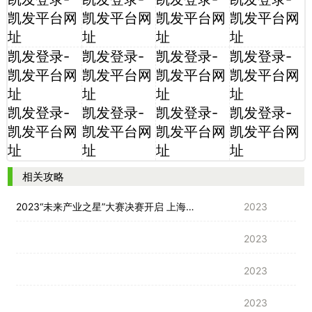
凯发平台网
凯发平台网
凯发平台网
凯发平台网
址
址
址
址
凯发登录-
凯发登录-
凯发登录-
凯发登录-
凯发平台网
凯发平台网
凯发平台网
凯发平台网
址
址
址
址
凯发登录-
凯发登录-
凯发登录-
凯发登录-
凯发平台网
凯发平台网
凯发平台网
凯发平台网
址
址
址
址
相关攻略
2023“未来产业之星”大赛决赛开启 上海坚定“落子”五大未来产业
2023
2023
2023
2023