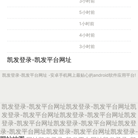
3小时前
5小时前
1小时前
4小时前
3小时前
凯发登录-凯发平台网址
凯发登录-凯发平台网址
-安卓手机网上最贴心的android软件应用平台!
凯发登录-凯发平台网址
凯发登录-凯发平台网址
凯
发登录-凯发平台网址
凯发登录-凯发平台网址
凯发
登录-凯发平台网址
凯发登录-凯发平台网址
凯发登
录-凯发平台网址
凯发登录-凯发平台网址
凯发登录-