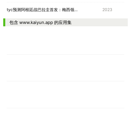
tyc预测阿根廷战巴拉圭首发：梅西领衔，冈萨雷斯在列
2023
包含 www.kaiyun.app 的应用集