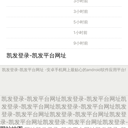
3小时前
3小时前
5小时前
1小时前
9小时前
凯发登录-凯发平台网址
凯发登录-凯发平台网址
-安卓手机网上最贴心的android软件应用平台!
凯发登录-凯发平台网址
凯发登录-凯发平台网址
凯
发登录-凯发平台网址
凯发登录-凯发平台网址
凯发
登录-凯发平台网址
凯发登录-凯发平台网址
凯发登
录-凯发平台网址
凯发登录-凯发平台网址
凯发登录-