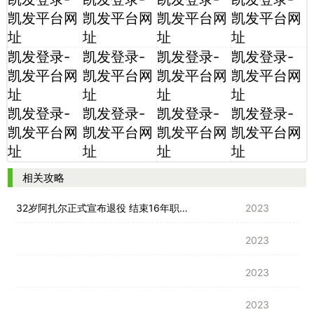
凯发平台网
凯发平台网
凯发平台网
凯发平台网
址
址
址
址
凯发登录-
凯发登录-
凯发登录-
凯发登录-
凯发平台网
凯发平台网
凯发平台网
凯发平台网
址
址
址
址
凯发登录-
凯发登录-
凯发登录-
凯发登录-
凯发平台网
凯发平台网
凯发平台网
凯发平台网
址
址
址
址
相关攻略
32岁阿扎尔正式宣布退役 结束16年职业生涯
2023
2023
2023
2023