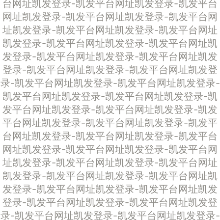
台网址
凯发登录-凯发平台网址
凯发登录-凯发平台
网址
凯发登录-凯发平台网址
凯发登录-凯发平台网
址
凯发登录-凯发平台网址
凯发登录-凯发平台网址
凯发登录-凯发平台网址
凯发登录-凯发平台网址
凯
发登录-凯发平台网址
凯发登录-凯发平台网址
凯发
登录-凯发平台网址
凯发登录-凯发平台网址
凯发登
录-凯发平台网址
凯发登录-凯发平台网址
凯发登录-
凯发平台网址
凯发登录-凯发平台网址
凯发登录-凯
发平台网址
凯发登录-凯发平台网址
凯发登录-凯发
平台网址
凯发登录-凯发平台网址
凯发登录-凯发平
台网址
凯发登录-凯发平台网址
凯发登录-凯发平台
网址
凯发登录-凯发平台网址
凯发登录-凯发平台网
址
凯发登录-凯发平台网址
凯发登录-凯发平台网址
凯发登录-凯发平台网址
凯发登录-凯发平台网址
凯
发登录-凯发平台网址
凯发登录-凯发平台网址
凯发
登录-凯发平台网址
凯发登录-凯发平台网址
凯发登
录-凯发平台网址
凯发登录-凯发平台网址
凯发登录-