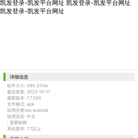
凯发登录-凯发平台网址
凯发登录-凯发平台网址
凯发登录-凯发平台网址
详细信息
软件大小:
090.37mb
最后更新:
2023-10-11
最新版本:
7.7.090
文件格式:
apk
应用分类:ios-android
使用语言:
中文
:
需要联网
系统要求:
7.7以上