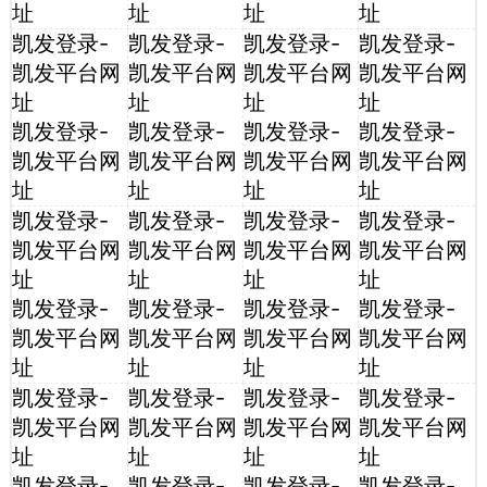
址
址
址
址
凯发登录-
凯发登录-
凯发登录-
凯发登录-
凯发平台网
凯发平台网
凯发平台网
凯发平台网
址
址
址
址
凯发登录-
凯发登录-
凯发登录-
凯发登录-
凯发平台网
凯发平台网
凯发平台网
凯发平台网
址
址
址
址
凯发登录-
凯发登录-
凯发登录-
凯发登录-
凯发平台网
凯发平台网
凯发平台网
凯发平台网
址
址
址
址
凯发登录-
凯发登录-
凯发登录-
凯发登录-
凯发平台网
凯发平台网
凯发平台网
凯发平台网
址
址
址
址
凯发登录-
凯发登录-
凯发登录-
凯发登录-
凯发平台网
凯发平台网
凯发平台网
凯发平台网
址
址
址
址
凯发登录-
凯发登录-
凯发登录-
凯发登录-