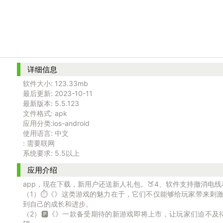
详细信息
软件大小:
123.33mb
最后更新:
2023-10-11
最新版本:
5.5.123
文件格式:
apk
应用分类:ios-android
使用语言:
中文
:
需要联网
系统要求:
5.5以上
应用介绍
app，现在下载，新用户还送新人礼包。🍑4、软件支持撤消电
（1）⏱《》这类游戏的魅力在于，它们不仅能够给玩家带来刺
到自己的成长和进步。
（2）🅿《》一款备受期待的新游戏即将上市，让玩家们迫不