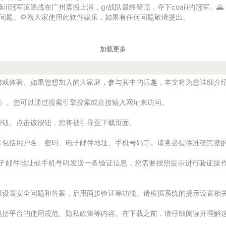
ⅲ冠军追逐战在广州震撼上演，gr战队最终登顶，夺下coaiii的冠军。🌄
个问题。🌻祝大家使用此软件娱乐，如果有任何问题敬请提出。
加载更多
游戏体验。如果您想加入的大家庭，参与其中的乐趣，本文将为您详细介
.net）。您可以通过搜索引擎搜索或直接输入网址来访问。
按钮。点击该按钮，您将被引导至下载页面。
常包括用户名、密码、电子邮件地址、手机号码等。请务必提供准确完整
子邮件地址或手机号码发送一条验证信息，您需要按照提示进行验证操
以设置安全问题和答案，启用两步验证等功能。请根据系统的提示设置相
包括平台的使用规范、隐私政策等内容。在下载之前，请仔细阅读并理解