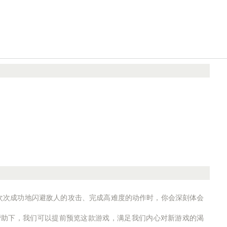
次次成功地闪避敌人的攻击、完成高难度的动作时，你会深刻体会
帮助下，我们可以提前预览这款游戏，满足我们内心对新游戏的渴