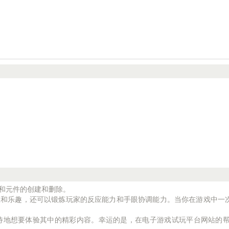
线和元件的创建和删除。
激和乐趣，还可以锻炼玩家的反应能力和手眼协调能力。当你在游戏中一
及待地想要体验其中的精彩内容。幸运的是，在电子游戏试玩平台网站的