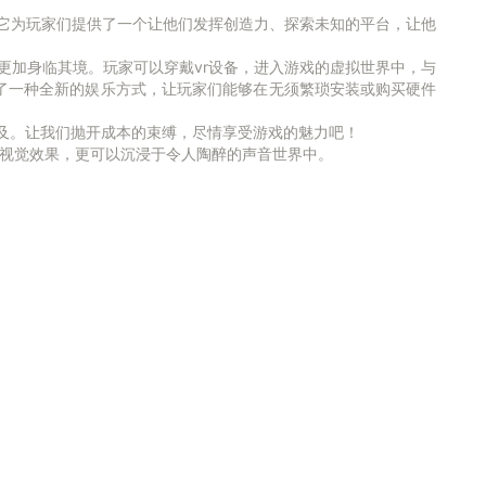
。它为玩家们提供了一个让他们发挥创造力、探索未知的平台，让他
得更加身临其境。玩家可以穿戴vr设备，进入游戏的虚拟世界中，与
了一种全新的娱乐方式，让玩家们能够在无须繁琐安装或购买硬件
可及。让我们抛开成本的束缚，尽情享受游戏的魅力吧！
的视觉效果，更可以沉浸于令人陶醉的声音世界中。