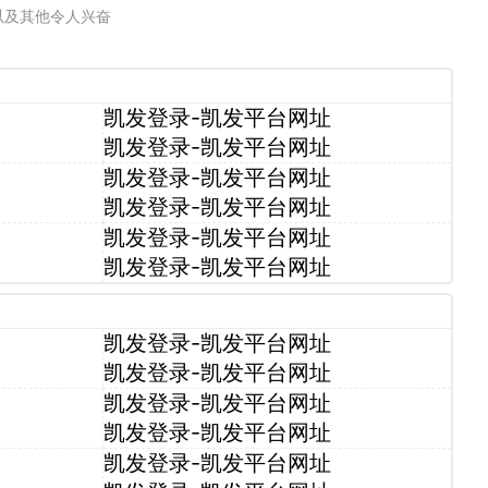
以及其他令人兴奋
凯发登录-凯发平台网址
凯发登录-凯发平台网址
凯发登录-凯发平台网址
凯发登录-凯发平台网址
凯发登录-凯发平台网址
凯发登录-凯发平台网址
凯发登录-凯发平台网址
凯发登录-凯发平台网址
凯发登录-凯发平台网址
凯发登录-凯发平台网址
凯发登录-凯发平台网址