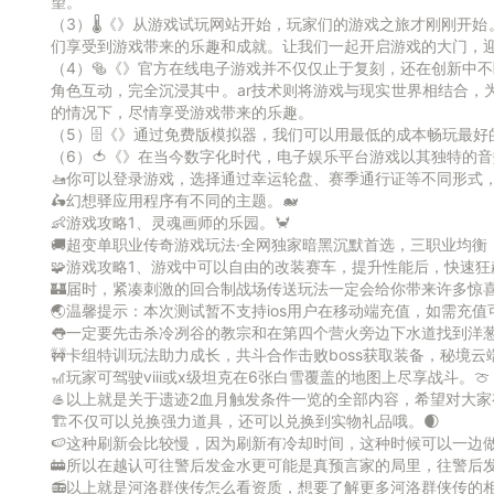
望。
（3）🌡《》从游戏试玩网站开始，玩家们的游戏之旅才刚刚开
们享受到游戏带来的乐趣和成就。让我们一起开启游戏的大门，
（4）🥯《》官方在线电子游戏并不仅仅止于复刻，还在创新中不
角色互动，完全沉浸其中。ar技术则将游戏与现实世界相结合
的情况下，尽情享受游戏带来的乐趣。
（5）🗄《》通过免费版模拟器，我们可以用最低的成本畅玩最
（6）🍅《》在当今数字化时代，电子娱乐平台游戏以其独特的
🚤你可以登录游戏，选择通过幸运轮盘、赛季通行证等不同形式
🛵幻想驿应用程序有不同的主题。🐋
👶游戏攻略1、灵魂画师的乐园。🦀
🚚超变单职业传奇游戏玩法·全网独家暗黑沉默首选，三职业均衡
🧩游戏攻略1、游戏中可以自由的改装赛车，提升性能后，快速狂
🏰届时，紧凑刺激的回合制战场传送玩法一定会给你带来许多惊喜
🌏温馨提示：本次测试暂不支持ios用户在移动端充值，如需充值
👅一定要先击杀冷冽谷的教宗和在第四个营火旁边下水道找到洋
🚧卡组特训玩法助力成长，共斗合作击败boss获取装备，秘境云
🎢玩家可驾驶viii或x级坦克在6张白雪覆盖的地图上尽享战斗。🍈
🥌以上就是关于遗迹2血月触发条件一览的全部内容，希望对大家
🏗不仅可以兑换强力道具，还可以兑换到实物礼品哦。🌒
🍉这种刷新会比较慢，因为刷新有冷却时间，这种时候可以一边做
🚋所以在越认可往警后发金水更可能是真预言家的局里，往警后发
📻以上就是河洛群侠传怎么看资质，想要了解更多河洛群侠传的相