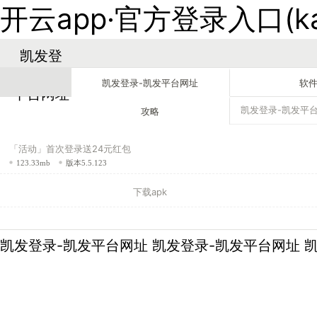
开云app·官方登录入口(k
凯发登
录-凯发
凯发登录-凯发平台网址
软
平台网址
凯发登录-凯发平
攻略
「活动」首次登录送24元红包
123.33mb
版本5.5.123
下载apk
凯发登录-凯发平台网址
凯发登录-凯发平台网址