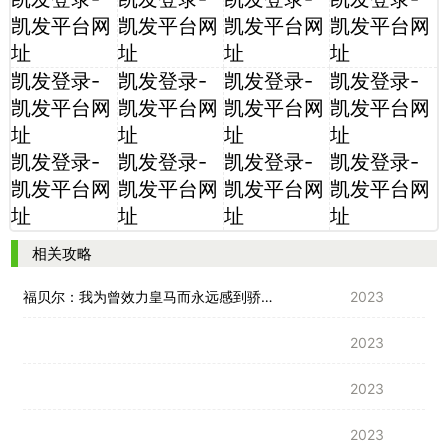
凯发平台网
凯发平台网
凯发平台网
凯发平台网
址
址
址
址
凯发登录-
凯发登录-
凯发登录-
凯发登录-
凯发平台网
凯发平台网
凯发平台网
凯发平台网
址
址
址
址
凯发登录-
凯发登录-
凯发登录-
凯发登录-
凯发平台网
凯发平台网
凯发平台网
凯发平台网
址
址
址
址
相关攻略
福贝尔：我为曾效力皇马而永远感到骄傲；当年真的没有睡着
2023
2023
2023
2023