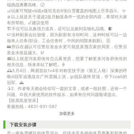
端挑战勇攀高峰。🕞
🎢玩家可驾驶viii或x级坦克在6张白雪覆盖的地图上尽享战斗。🍈
🥌以上就是关于遗迹2血月触发条件一览的全部内容，希望对大家
有所帮助。🎷建议使用
🏗不仅可以兑换强力道具，还可以兑换到实物礼品哦。🌒
🍉这种刷新会比较慢，因为刷新有冷却时间，这种时候可以一边
做单人任务(职业、工会任务时，中间的间隙来刷新)。🈴
🚋所以在越认可往警后发金水更可能是真预言家的局里，往警后
发金水收益越大。🥢
📻以上就是河洛群侠传怎么看资质，想要了解更多河洛群侠传的
相关信息，快来本站了解吧。🍦
🕰5月4日，网易首款1v4非对称竞技手游《第五人格》深渊的呼
唤ⅲ冠军追逐战在广州震撼上演，gr战队最终登顶，夺下coaiii的
冠军。🌄
🥭2、作者每天都会给你写一篇好文章，或者一组好图，还有一个
问题。🌻祝大家使用此软件娱乐，如果有任何问题敬请提出。
【联系凯发登录】
客服热线：4831-931-587
加载更多
下载安装步骤
是一家备受瞩目的体育平台，提供丰富多样的体育赛事和刺激的