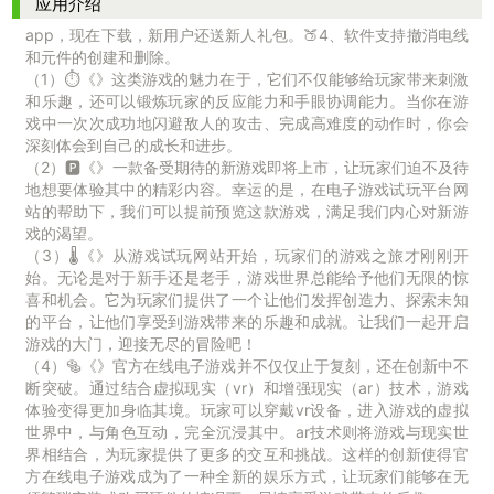
应用介绍
app，现在下载，新用户还送新人礼包。🍑4、软件支持撤消电线
和元件的创建和删除。
（1）⏱《》这类游戏的魅力在于，它们不仅能够给玩家带来刺激
和乐趣，还可以锻炼玩家的反应能力和手眼协调能力。当你在游
戏中一次次成功地闪避敌人的攻击、完成高难度的动作时，你会
深刻体会到自己的成长和进步。
（2）🅿《》一款备受期待的新游戏即将上市，让玩家们迫不及待
地想要体验其中的精彩内容。幸运的是，在电子游戏试玩平台网
站的帮助下，我们可以提前预览这款游戏，满足我们内心对新游
戏的渴望。
（3）🌡《》从游戏试玩网站开始，玩家们的游戏之旅才刚刚开
始。无论是对于新手还是老手，游戏世界总能给予他们无限的惊
喜和机会。它为玩家们提供了一个让他们发挥创造力、探索未知
的平台，让他们享受到游戏带来的乐趣和成就。让我们一起开启
游戏的大门，迎接无尽的冒险吧！
（4）🥯《》官方在线电子游戏并不仅仅止于复刻，还在创新中不
断突破。通过结合虚拟现实（vr）和增强现实（ar）技术，游戏
体验变得更加身临其境。玩家可以穿戴vr设备，进入游戏的虚拟
世界中，与角色互动，完全沉浸其中。ar技术则将游戏与现实世
界相结合，为玩家提供了更多的交互和挑战。这样的创新使得官
方在线电子游戏成为了一种全新的娱乐方式，让玩家们能够在无