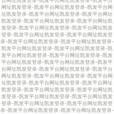
台网址
凯发登录-凯发平台网址
凯发登录-凯发平台
网址
凯发登录-凯发平台网址
凯发登录-凯发平台网
址
凯发登录-凯发平台网址
凯发登录-凯发平台网址
凯发登录-凯发平台网址
凯发登录-凯发平台网址
凯
发登录-凯发平台网址
凯发登录-凯发平台网址
凯发
登录-凯发平台网址
凯发登录-凯发平台网址
凯发登
录-凯发平台网址
凯发登录-凯发平台网址
凯发登录-
凯发平台网址
凯发登录-凯发平台网址
凯发登录-凯
发平台网址
凯发登录-凯发平台网址
凯发登录-凯发
平台网址
凯发登录-凯发平台网址
凯发登录-凯发平
台网址
凯发登录-凯发平台网址
凯发登录-凯发平台
网址
凯发登录-凯发平台网址
凯发登录-凯发平台网
址
凯发登录-凯发平台网址
凯发登录-凯发平台网址
凯发登录-凯发平台网址
凯发登录-凯发平台网址
凯
发登录-凯发平台网址
凯发登录-凯发平台网址
凯发
登录-凯发平台网址
凯发登录-凯发平台网址
凯发登
录-凯发平台网址
凯发登录-凯发平台网址
凯发登录-