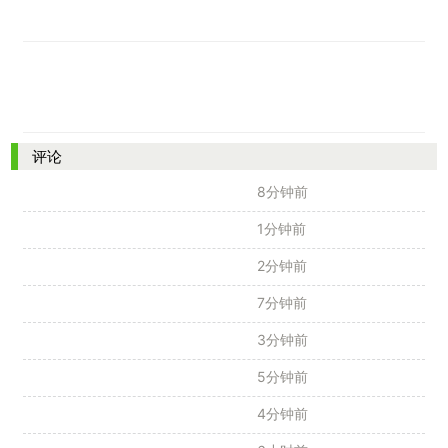
评论
8分钟前
1分钟前
2分钟前
7分钟前
3分钟前
5分钟前
4分钟前