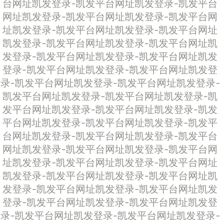
台网址
凯发登录-凯发平台网址
凯发登录-凯发平台
网址
凯发登录-凯发平台网址
凯发登录-凯发平台网
址
凯发登录-凯发平台网址
凯发登录-凯发平台网址
凯发登录-凯发平台网址
凯发登录-凯发平台网址
凯
发登录-凯发平台网址
凯发登录-凯发平台网址
凯发
登录-凯发平台网址
凯发登录-凯发平台网址
凯发登
录-凯发平台网址
凯发登录-凯发平台网址
凯发登录-
凯发平台网址
凯发登录-凯发平台网址
凯发登录-凯
发平台网址
凯发登录-凯发平台网址
凯发登录-凯发
平台网址
凯发登录-凯发平台网址
凯发登录-凯发平
台网址
凯发登录-凯发平台网址
凯发登录-凯发平台
网址
凯发登录-凯发平台网址
凯发登录-凯发平台网
址
凯发登录-凯发平台网址
凯发登录-凯发平台网址
凯发登录-凯发平台网址
凯发登录-凯发平台网址
凯
发登录-凯发平台网址
凯发登录-凯发平台网址
凯发
登录-凯发平台网址
凯发登录-凯发平台网址
凯发登
录-凯发平台网址
凯发登录-凯发平台网址
凯发登录-