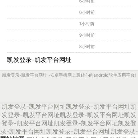
6小时前
6小时前
1小时前
9小时前
8小时前
凯发登录-凯发平台网址
凯发登录-凯发平台网址
-安卓手机网上最贴心的android软件应用平台!
凯发登录-凯发平台网址
凯发登录-凯发平台网址
凯
发登录-凯发平台网址
凯发登录-凯发平台网址
凯发
登录-凯发平台网址
凯发登录-凯发平台网址
凯发登
录-凯发平台网址
凯发登录-凯发平台网址
凯发登录-