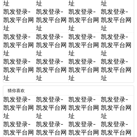
址
址
址
址
凯发登录-
凯发登录-
凯发登录-
凯发登录-
凯发平台网
凯发平台网
凯发平台网
凯发平台网
址
址
址
址
凯发登录-
凯发登录-
凯发登录-
凯发登录-
凯发平台网
凯发平台网
凯发平台网
凯发平台网
址
址
址
址
凯发登录-
凯发登录-
凯发登录-
凯发登录-
凯发平台网
凯发平台网
凯发平台网
凯发平台网
址
址
址
址
猜你喜欢
凯发登录-
凯发登录-
凯发登录-
凯发登录-
凯发平台网
凯发平台网
凯发平台网
凯发平台网
址
址
址
址
凯发登录-
凯发登录-
凯发登录-
凯发登录-
凯发平台网
凯发平台网
凯发平台网
凯发平台网