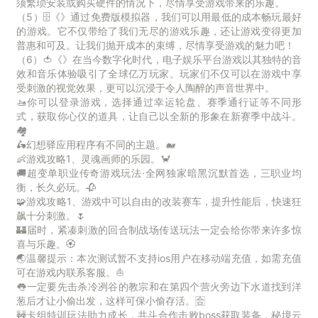
须繁琐安装或购买硬件的情况下，尽情享受游戏带来的乐趣。
（5）🗄《》通过免费版模拟器，我们可以用最低的成本畅玩最好
的游戏。它不仅带给了我们无尽的游戏乐趣，还让游戏变得更加
普惠和可及。让我们抛开成本的束缚，尽情享受游戏的魅力吧！
（6）🍅《》在当今数字化时代，电子娱乐平台游戏以其独特的音
效和音乐体验吸引了全球亿万玩家。玩家们不仅可以在游戏中享
受刺激的视觉效果，更可以沉浸于令人陶醉的声音世界中。
🚤你可以登录游戏，选择通过幸运轮盘、赛季通行证等不同形
式，获取你心仪的道具，让自己以全新的形象在新赛季中战斗。
🏘
🛵幻想驿应用程序有不同的主题。🐋
👶游戏攻略1、灵魂画师的乐园。🦀
🚚超变单职业传奇游戏玩法·全网独家暗黑沉默首选，三职业均
衡，长久必玩。🥀
🧩游戏攻略1、游戏中可以自由的改装赛车，提升性能后，快速狂
飙十分刺激。🌷
🏰届时，紧凑刺激的回合制战场传送玩法一定会给你带来许多惊
喜与乐趣。🏵
🌏温馨提示：本次测试暂不支持ios用户在移动端充值，如需充值
可在游戏内联系客服。⛵️
👅一定要先击杀冷冽谷的教宗和在第四个营火旁边下水道找到洋
葱后才让小偷出发，这样可保小偷存活。🈴
🚧卡组特训玩法助力成长，共斗合作击败boss获取装备，秘境云