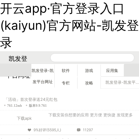
开云app·官方登录入口
(kaiyun)官方网站-凯发登
录
凯发登
录-凯发
凯发登录-凯
软件
游戏
应用集
平台网址
发平台网址
凯发登录-凯发平台网址
专栏
攻略
「活动」首次登录送24元红包
761.12mb
版本9.9.761
下载安装你想要的应用 更方便 更快捷 发现更多
下载apk
9%好评(5595人)
11297