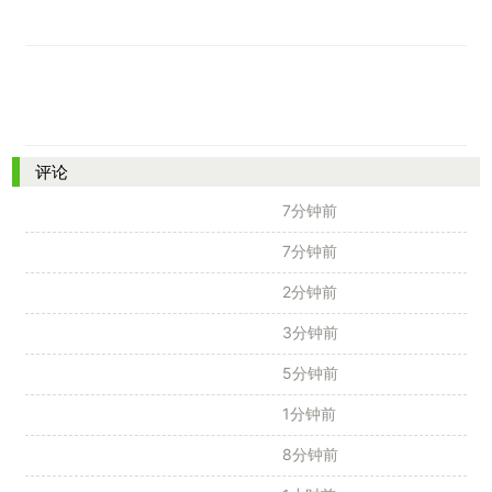
评论
7分钟前
7分钟前
2分钟前
3分钟前
5分钟前
1分钟前
8分钟前