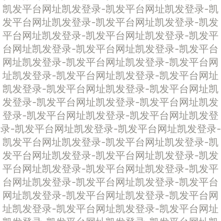
凯发平台网址
凯发登录-凯发平台网址
凯发登录-凯
发平台网址
凯发登录-凯发平台网址
凯发登录-凯发
平台网址
凯发登录-凯发平台网址
凯发登录-凯发平
台网址
凯发登录-凯发平台网址
凯发登录-凯发平台
网址
凯发登录-凯发平台网址
凯发登录-凯发平台网
址
凯发登录-凯发平台网址
凯发登录-凯发平台网址
凯发登录-凯发平台网址
凯发登录-凯发平台网址
凯
发登录-凯发平台网址
凯发登录-凯发平台网址
凯发
登录-凯发平台网址
凯发登录-凯发平台网址
凯发登
录-凯发平台网址
凯发登录-凯发平台网址
凯发登录-
凯发平台网址
凯发登录-凯发平台网址
凯发登录-凯
发平台网址
凯发登录-凯发平台网址
凯发登录-凯发
平台网址
凯发登录-凯发平台网址
凯发登录-凯发平
台网址
凯发登录-凯发平台网址
凯发登录-凯发平台
网址
凯发登录-凯发平台网址
凯发登录-凯发平台网
址
凯发登录-凯发平台网址
凯发登录-凯发平台网址