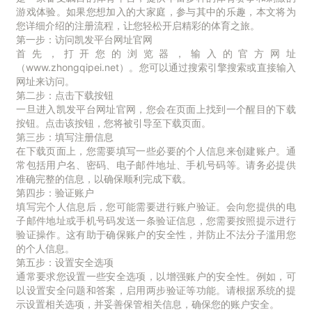
游戏体验。如果您想加入的大家庭，参与其中的乐趣，本文将为
您详细介绍的注册流程，让您轻松开启精彩的体育之旅。
第一步：访问凯发平台网址官网
首先，打开您的浏览器，输入的官方网址
（www.zhongqipei.net）。您可以通过搜索引擎搜索或直接输入
网址来访问。
第二步：点击下载按钮
一旦进入凯发平台网址官网，您会在页面上找到一个醒目的下载
按钮。点击该按钮，您将被引导至下载页面。
第三步：填写注册信息
在下载页面上，您需要填写一些必要的个人信息来创建账户。通
常包括用户名、密码、电子邮件地址、手机号码等。请务必提供
准确完整的信息，以确保顺利完成下载。
第四步：验证账户
填写完个人信息后，您可能需要进行账户验证。会向您提供的电
子邮件地址或手机号码发送一条验证信息，您需要按照提示进行
验证操作。这有助于确保账户的安全性，并防止不法分子滥用您
的个人信息。
第五步：设置安全选项
通常要求您设置一些安全选项，以增强账户的安全性。例如，可
以设置安全问题和答案，启用两步验证等功能。请根据系统的提
示设置相关选项，并妥善保管相关信息，确保您的账户安全。