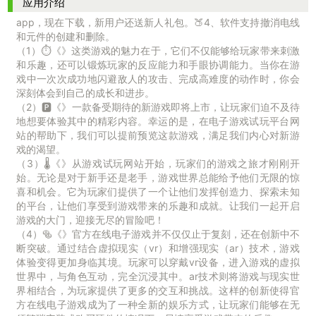
应用介绍
app，现在下载，新用户还送新人礼包。🍑4、软件支持撤消电线
和元件的创建和删除。
（1）⏱《》这类游戏的魅力在于，它们不仅能够给玩家带来刺激
和乐趣，还可以锻炼玩家的反应能力和手眼协调能力。当你在游
戏中一次次成功地闪避敌人的攻击、完成高难度的动作时，你会
深刻体会到自己的成长和进步。
（2）🅿《》一款备受期待的新游戏即将上市，让玩家们迫不及待
地想要体验其中的精彩内容。幸运的是，在电子游戏试玩平台网
站的帮助下，我们可以提前预览这款游戏，满足我们内心对新游
戏的渴望。
（3）🌡《》从游戏试玩网站开始，玩家们的游戏之旅才刚刚开
始。无论是对于新手还是老手，游戏世界总能给予他们无限的惊
喜和机会。它为玩家们提供了一个让他们发挥创造力、探索未知
的平台，让他们享受到游戏带来的乐趣和成就。让我们一起开启
游戏的大门，迎接无尽的冒险吧！
（4）🥯《》官方在线电子游戏并不仅仅止于复刻，还在创新中不
断突破。通过结合虚拟现实（vr）和增强现实（ar）技术，游戏
体验变得更加身临其境。玩家可以穿戴vr设备，进入游戏的虚拟
世界中，与角色互动，完全沉浸其中。ar技术则将游戏与现实世
界相结合，为玩家提供了更多的交互和挑战。这样的创新使得官
方在线电子游戏成为了一种全新的娱乐方式，让玩家们能够在无