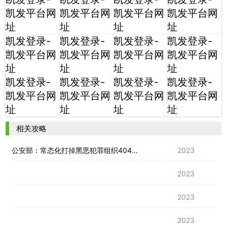
凯发平台网
凯发平台网
凯发平台网
凯发平台网
址
址
址
址
凯发登录-
凯发登录-
凯发登录-
凯发登录-
凯发平台网
凯发平台网
凯发平台网
凯发平台网
址
址
址
址
凯发登录-
凯发登录-
凯发登录-
凯发登录-
凯发平台网
凯发平台网
凯发平台网
凯发平台网
址
址
址
址
相关攻略
公安部：常态化打掉黑恶犯罪组织4048个，强化大案攻坚
2023
2023
2023
2023