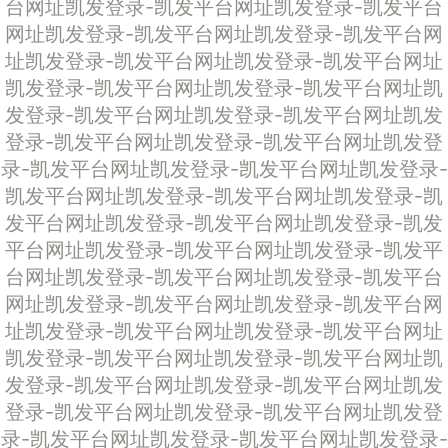
台网址
凯发登录-凯发平台网址
凯发登录-凯发平台
网址
凯发登录-凯发平台网址
凯发登录-凯发平台网
址
凯发登录-凯发平台网址
凯发登录-凯发平台网址
凯发登录-凯发平台网址
凯发登录-凯发平台网址
凯
发登录-凯发平台网址
凯发登录-凯发平台网址
凯发
登录-凯发平台网址
凯发登录-凯发平台网址
凯发登
录-凯发平台网址
凯发登录-凯发平台网址
凯发登录-
凯发平台网址
凯发登录-凯发平台网址
凯发登录-凯
发平台网址
凯发登录-凯发平台网址
凯发登录-凯发
平台网址
凯发登录-凯发平台网址
凯发登录-凯发平
台网址
凯发登录-凯发平台网址
凯发登录-凯发平台
网址
凯发登录-凯发平台网址
凯发登录-凯发平台网
址
凯发登录-凯发平台网址
凯发登录-凯发平台网址
凯发登录-凯发平台网址
凯发登录-凯发平台网址
凯
发登录-凯发平台网址
凯发登录-凯发平台网址
凯发
登录-凯发平台网址
凯发登录-凯发平台网址
凯发登
录-凯发平台网址
凯发登录-凯发平台网址
凯发登录-