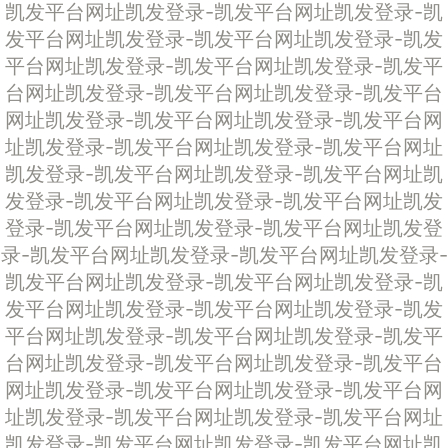
凯发平台网址
凯发登录-凯发平台网址
凯发登录-凯
发平台网址
凯发登录-凯发平台网址
凯发登录-凯发
平台网址
凯发登录-凯发平台网址
凯发登录-凯发平
台网址
凯发登录-凯发平台网址
凯发登录-凯发平台
网址
凯发登录-凯发平台网址
凯发登录-凯发平台网
址
凯发登录-凯发平台网址
凯发登录-凯发平台网址
凯发登录-凯发平台网址
凯发登录-凯发平台网址
凯
发登录-凯发平台网址
凯发登录-凯发平台网址
凯发
登录-凯发平台网址
凯发登录-凯发平台网址
凯发登
录-凯发平台网址
凯发登录-凯发平台网址
凯发登录-
凯发平台网址
凯发登录-凯发平台网址
凯发登录-凯
发平台网址
凯发登录-凯发平台网址
凯发登录-凯发
平台网址
凯发登录-凯发平台网址
凯发登录-凯发平
台网址
凯发登录-凯发平台网址
凯发登录-凯发平台
网址
凯发登录-凯发平台网址
凯发登录-凯发平台网
址
凯发登录-凯发平台网址
凯发登录-凯发平台网址
凯发登录-凯发平台网址
凯发登录-凯发平台网址
凯