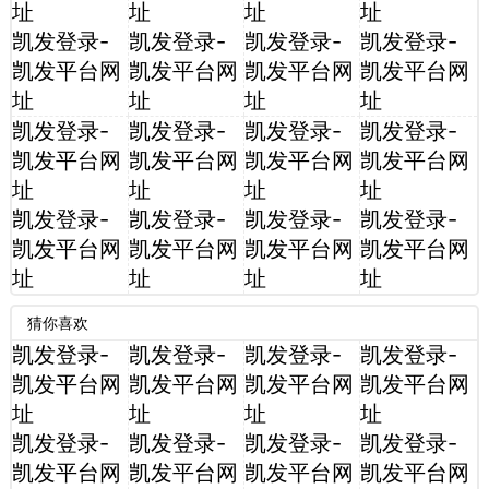
址
址
址
址
凯发登录-
凯发登录-
凯发登录-
凯发登录-
凯发平台网
凯发平台网
凯发平台网
凯发平台网
址
址
址
址
凯发登录-
凯发登录-
凯发登录-
凯发登录-
凯发平台网
凯发平台网
凯发平台网
凯发平台网
址
址
址
址
凯发登录-
凯发登录-
凯发登录-
凯发登录-
凯发平台网
凯发平台网
凯发平台网
凯发平台网
址
址
址
址
猜你喜欢
凯发登录-
凯发登录-
凯发登录-
凯发登录-
凯发平台网
凯发平台网
凯发平台网
凯发平台网
址
址
址
址
凯发登录-
凯发登录-
凯发登录-
凯发登录-
凯发平台网
凯发平台网
凯发平台网
凯发平台网