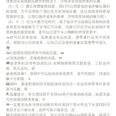
须繁琐安装或购买硬件的情况下，尽情享受游戏带来的乐趣。
（5）🗄《》通过免费版模拟器，我们可以用最低的成本畅玩最好
的游戏。它不仅带给了我们无尽的游戏乐趣，还让游戏变得更加
普惠和可及。让我们抛开成本的束缚，尽情享受游戏的魅力吧！
（6）🍅《》在当今数字化时代，电子娱乐平台游戏以其独特的音
效和音乐体验吸引了全球亿万玩家。玩家们不仅可以在游戏中享
受刺激的视觉效果，更可以沉浸于令人陶醉的声音世界中。
🚤你可以登录游戏，选择通过幸运轮盘、赛季通行证等不同形
式，获取你心仪的道具，让自己以全新的形象在新赛季中战斗。
🏘
🛵幻想驿应用程序有不同的主题。🐋
👶游戏攻略1、灵魂画师的乐园。🦀
🚚超变单职业传奇游戏玩法·全网独家暗黑沉默首选，三职业均
衡，长久必玩。🥀
🧩游戏攻略1、游戏中可以自由的改装赛车，提升性能后，快速狂
飙十分刺激。🌷
🏰届时，紧凑刺激的回合制战场传送玩法一定会给你带来许多惊
喜与乐趣。🏵
🌏温馨提示：本次测试暂不支持ios用户在移动端充值，如需充值
可在游戏内联系客服。⛵️
👅一定要先击杀冷冽谷的教宗和在第四个营火旁边下水道找到洋
葱后才让小偷出发，这样可保小偷存活。🈴
🚧卡组特训玩法助力成长，共斗合作击败boss获取装备，秘境云