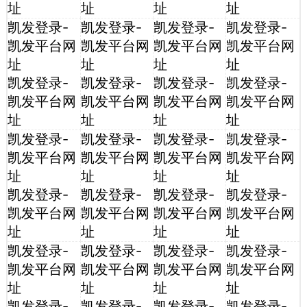
址
址
址
址
凯发登录-
凯发登录-
凯发登录-
凯发登录-
凯发平台网
凯发平台网
凯发平台网
凯发平台网
址
址
址
址
凯发登录-
凯发登录-
凯发登录-
凯发登录-
凯发平台网
凯发平台网
凯发平台网
凯发平台网
址
址
址
址
凯发登录-
凯发登录-
凯发登录-
凯发登录-
凯发平台网
凯发平台网
凯发平台网
凯发平台网
址
址
址
址
凯发登录-
凯发登录-
凯发登录-
凯发登录-
凯发平台网
凯发平台网
凯发平台网
凯发平台网
址
址
址
址
凯发登录-
凯发登录-
凯发登录-
凯发登录-
凯发平台网
凯发平台网
凯发平台网
凯发平台网
址
址
址
址
凯发登录-
凯发登录-
凯发登录-
凯发登录-