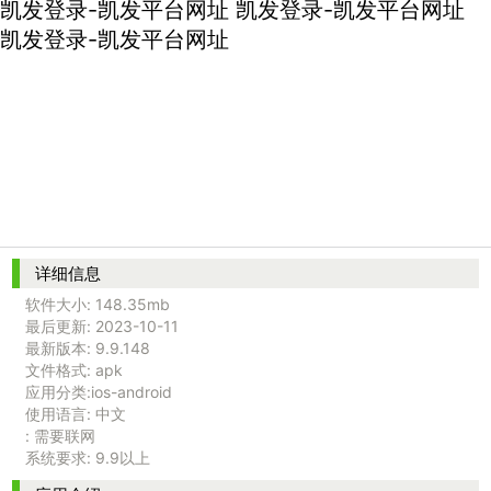
凯发登录-凯发平台网址
凯发登录-凯发平台网址
凯发登录-凯发平台网址
详细信息
软件大小:
148.35mb
最后更新:
2023-10-11
最新版本:
9.9.148
文件格式:
apk
应用分类:ios-android
使用语言:
中文
:
需要联网
系统要求:
9.9以上