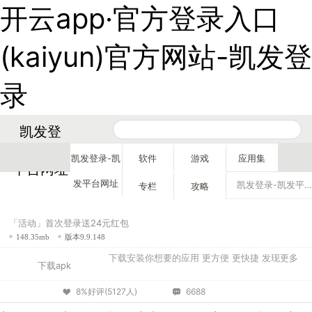
开云app·官方登录入口
(kaiyun)官方网站-凯发登
录
凯发登
录-凯发
凯发登录-凯
软件
游戏
应用集
平台网址
发平台网址
凯发登录-凯发平台网址
专栏
攻略
「活动」首次登录送24元红包
148.35mb
版本9.9.148
下载安装你想要的应用 更方便 更快捷 发现更多
下载apk
8%好评(5127人)
6688