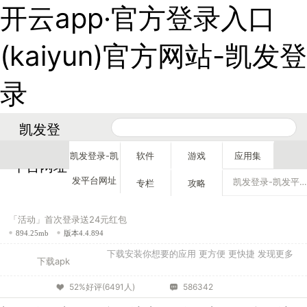
开云app·官方登录入口
(kaiyun)官方网站-凯发登
录
凯发登
录-凯发
凯发登录-凯
软件
游戏
应用集
平台网址
发平台网址
凯发登录-凯发平台网址
专栏
攻略
「活动」首次登录送24元红包
894.25mb
版本4.4.894
下载安装你想要的应用 更方便 更快捷 发现更多
下载apk
52%好评(6491人)
586342