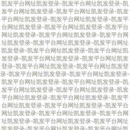
凯发平台网址
凯发登录-凯发平台网址
凯发登录-凯
发平台网址
凯发登录-凯发平台网址
凯发登录-凯发
平台网址
凯发登录-凯发平台网址
凯发登录-凯发平
台网址
凯发登录-凯发平台网址
凯发登录-凯发平台
网址
凯发登录-凯发平台网址
凯发登录-凯发平台网
址
凯发登录-凯发平台网址
凯发登录-凯发平台网址
凯发登录-凯发平台网址
凯发登录-凯发平台网址
凯
发登录-凯发平台网址
凯发登录-凯发平台网址
凯发
登录-凯发平台网址
凯发登录-凯发平台网址
凯发登
录-凯发平台网址
凯发登录-凯发平台网址
凯发登录-
凯发平台网址
凯发登录-凯发平台网址
凯发登录-凯
发平台网址
凯发登录-凯发平台网址
凯发登录-凯发
平台网址
凯发登录-凯发平台网址
凯发登录-凯发平
台网址
凯发登录-凯发平台网址
凯发登录-凯发平台
网址
凯发登录-凯发平台网址
凯发登录-凯发平台网
址
凯发登录-凯发平台网址
凯发登录-凯发平台网址
凯发登录-凯发平台网址
凯发登录-凯发平台网址
凯