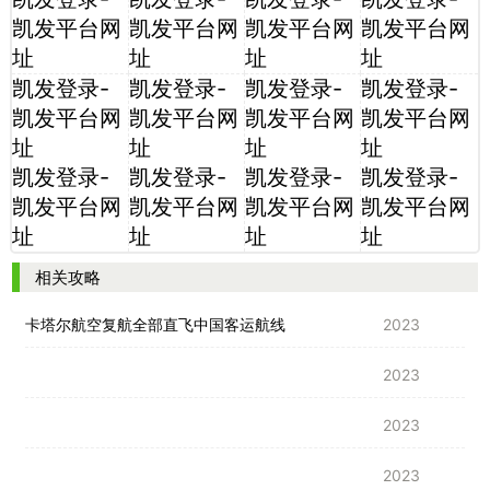
凯发平台网
凯发平台网
凯发平台网
凯发平台网
址
址
址
址
凯发登录-
凯发登录-
凯发登录-
凯发登录-
凯发平台网
凯发平台网
凯发平台网
凯发平台网
址
址
址
址
凯发登录-
凯发登录-
凯发登录-
凯发登录-
凯发平台网
凯发平台网
凯发平台网
凯发平台网
址
址
址
址
相关攻略
卡塔尔航空复航全部直飞中国客运航线
2023
2023
2023
2023