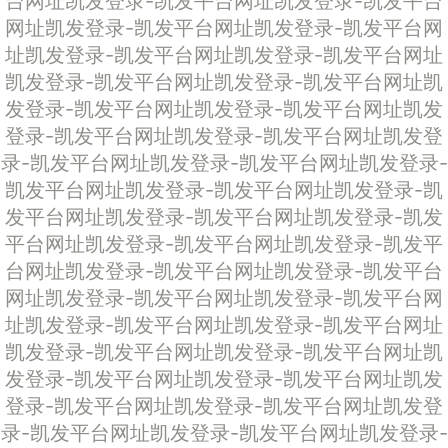
台网址
凯发登录-凯发平台网址
凯发登录-凯发平台
网址
凯发登录-凯发平台网址
凯发登录-凯发平台网
址
凯发登录-凯发平台网址
凯发登录-凯发平台网址
凯发登录-凯发平台网址
凯发登录-凯发平台网址
凯
发登录-凯发平台网址
凯发登录-凯发平台网址
凯发
登录-凯发平台网址
凯发登录-凯发平台网址
凯发登
录-凯发平台网址
凯发登录-凯发平台网址
凯发登录-
凯发平台网址
凯发登录-凯发平台网址
凯发登录-凯
发平台网址
凯发登录-凯发平台网址
凯发登录-凯发
平台网址
凯发登录-凯发平台网址
凯发登录-凯发平
台网址
凯发登录-凯发平台网址
凯发登录-凯发平台
网址
凯发登录-凯发平台网址
凯发登录-凯发平台网
址
凯发登录-凯发平台网址
凯发登录-凯发平台网址
凯发登录-凯发平台网址
凯发登录-凯发平台网址
凯
发登录-凯发平台网址
凯发登录-凯发平台网址
凯发
登录-凯发平台网址
凯发登录-凯发平台网址
凯发登
录-凯发平台网址
凯发登录-凯发平台网址
凯发登录-