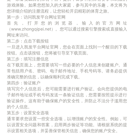
游戏体验。如果您想加入的大家庭，参与其中的乐趣，本文将为
您详细介绍的注册流程，让您轻松开启精彩的体育之旅。
第一步：访问凯发平台网址官网
首先，打开您的浏览器，输入的官方网址
（www.zhongqipei.net）。您可以通过搜索引擎搜索或直接输入
网址来访问。
第二步：点击下载按钮
一旦进入凯发平台网址官网，您会在页面上找到一个醒目的下载
按钮。点击该按钮，您将被引导至下载页面。
第三步：填写注册信息
在下载页面上，您需要填写一些必要的个人信息来创建账户。通
常包括用户名、密码、电子邮件地址、手机号码等。请务必提供
准确完整的信息，以确保顺利完成下载。
第四步：验证账户
填写完个人信息后，您可能需要进行账户验证。会向您提供的电
子邮件地址或手机号码发送一条验证信息，您需要按照提示进行
验证操作。这有助于确保账户的安全性，并防止不法分子滥用您
的个人信息。
第五步：设置安全选项
通常要求您设置一些安全选项，以增强账户的安全性。例如，可
以设置安全问题和答案，启用两步验证等功能。请根据系统的提
示设置相关选项，并妥善保管相关信息，确保您的账户安全。