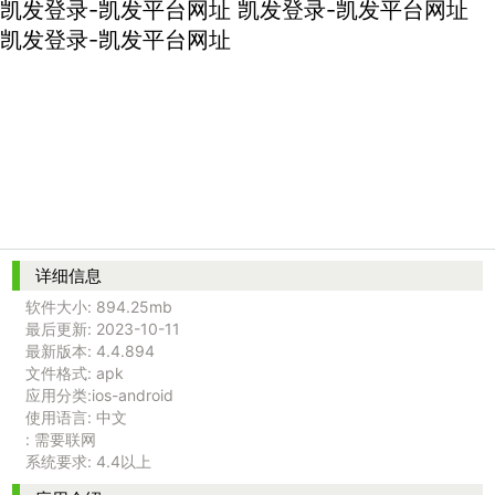
凯发登录-凯发平台网址
凯发登录-凯发平台网址
凯发登录-凯发平台网址
详细信息
软件大小:
894.25mb
最后更新:
2023-10-11
最新版本:
4.4.894
文件格式:
apk
应用分类:ios-android
使用语言:
中文
:
需要联网
系统要求:
4.4以上