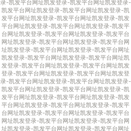
录-凯发平台网址
凯发登录-凯发平台网址
凯发登录-
凯发平台网址
凯发登录-凯发平台网址
凯发登录-凯
发平台网址
凯发登录-凯发平台网址
凯发登录-凯发
平台网址
凯发登录-凯发平台网址
凯发登录-凯发平
台网址
凯发登录-凯发平台网址
凯发登录-凯发平台
网址
凯发登录-凯发平台网址
凯发登录-凯发平台网
址
凯发登录-凯发平台网址
凯发登录-凯发平台网址
凯发登录-凯发平台网址
凯发登录-凯发平台网址
凯
发登录-凯发平台网址
凯发登录-凯发平台网址
凯发
登录-凯发平台网址
凯发登录-凯发平台网址
凯发登
录-凯发平台网址
凯发登录-凯发平台网址
凯发登录-
凯发平台网址
凯发登录-凯发平台网址
凯发登录-凯
发平台网址
凯发登录-凯发平台网址
凯发登录-凯发
平台网址
凯发登录-凯发平台网址
凯发登录-凯发平
台网址
凯发登录-凯发平台网址
凯发登录-凯发平台
网址
凯发登录-凯发平台网址
凯发登录-凯发平台网
址
凯发登录-凯发平台网址
凯发登录-凯发平台网址