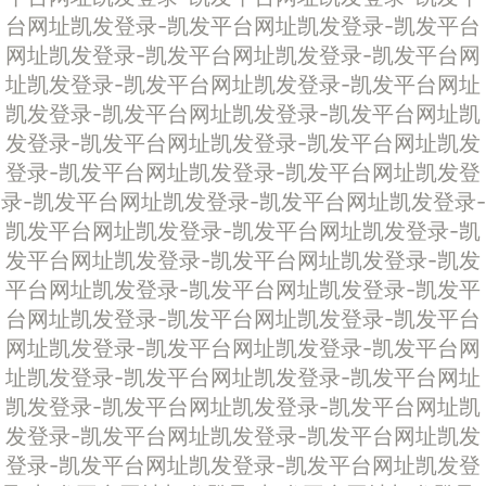
台网址
凯发登录-凯发平台网址
凯发登录-凯发平台
网址
凯发登录-凯发平台网址
凯发登录-凯发平台网
址
凯发登录-凯发平台网址
凯发登录-凯发平台网址
凯发登录-凯发平台网址
凯发登录-凯发平台网址
凯
发登录-凯发平台网址
凯发登录-凯发平台网址
凯发
登录-凯发平台网址
凯发登录-凯发平台网址
凯发登
录-凯发平台网址
凯发登录-凯发平台网址
凯发登录-
凯发平台网址
凯发登录-凯发平台网址
凯发登录-凯
发平台网址
凯发登录-凯发平台网址
凯发登录-凯发
平台网址
凯发登录-凯发平台网址
凯发登录-凯发平
台网址
凯发登录-凯发平台网址
凯发登录-凯发平台
网址
凯发登录-凯发平台网址
凯发登录-凯发平台网
址
凯发登录-凯发平台网址
凯发登录-凯发平台网址
凯发登录-凯发平台网址
凯发登录-凯发平台网址
凯
发登录-凯发平台网址
凯发登录-凯发平台网址
凯发
登录-凯发平台网址
凯发登录-凯发平台网址
凯发登