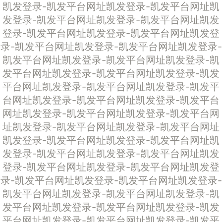
凯发登录-凯发平台网址
凯发登录-凯发平台网址
凯
发登录-凯发平台网址
凯发登录-凯发平台网址
凯发
登录-凯发平台网址
凯发登录-凯发平台网址
凯发登
录-凯发平台网址
凯发登录-凯发平台网址
凯发登录-
凯发平台网址
凯发登录-凯发平台网址
凯发登录-凯
发平台网址
凯发登录-凯发平台网址
凯发登录-凯发
平台网址
凯发登录-凯发平台网址
凯发登录-凯发平
台网址
凯发登录-凯发平台网址
凯发登录-凯发平台
网址
凯发登录-凯发平台网址
凯发登录-凯发平台网
址
凯发登录-凯发平台网址
凯发登录-凯发平台网址
凯发登录-凯发平台网址
凯发登录-凯发平台网址
凯
发登录-凯发平台网址
凯发登录-凯发平台网址
凯发
登录-凯发平台网址
凯发登录-凯发平台网址
凯发登
录-凯发平台网址
凯发登录-凯发平台网址
凯发登录-
凯发平台网址
凯发登录-凯发平台网址
凯发登录-凯
发平台网址
凯发登录-凯发平台网址
凯发登录-凯发
平台网址
凯发登录-凯发平台网址
凯发登录-凯发平