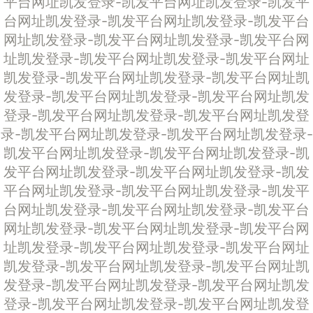
平台网址
凯发登录-凯发平台网址
凯发登录-凯发平
台网址
凯发登录-凯发平台网址
凯发登录-凯发平台
网址
凯发登录-凯发平台网址
凯发登录-凯发平台网
址
凯发登录-凯发平台网址
凯发登录-凯发平台网址
凯发登录-凯发平台网址
凯发登录-凯发平台网址
凯
发登录-凯发平台网址
凯发登录-凯发平台网址
凯发
登录-凯发平台网址
凯发登录-凯发平台网址
凯发登
录-凯发平台网址
凯发登录-凯发平台网址
凯发登录-
凯发平台网址
凯发登录-凯发平台网址
凯发登录-凯
发平台网址
凯发登录-凯发平台网址
凯发登录-凯发
平台网址
凯发登录-凯发平台网址
凯发登录-凯发平
台网址
凯发登录-凯发平台网址
凯发登录-凯发平台
网址
凯发登录-凯发平台网址
凯发登录-凯发平台网
址
凯发登录-凯发平台网址
凯发登录-凯发平台网址
凯发登录-凯发平台网址
凯发登录-凯发平台网址
凯
发登录-凯发平台网址
凯发登录-凯发平台网址
凯发
登录-凯发平台网址
凯发登录-凯发平台网址
凯发登