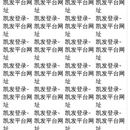
凯发平台网
凯发平台网
凯发平台网
凯发平台网
址
址
址
址
凯发登录-
凯发登录-
凯发登录-
凯发登录-
凯发平台网
凯发平台网
凯发平台网
凯发平台网
址
址
址
址
凯发登录-
凯发登录-
凯发登录-
凯发登录-
凯发平台网
凯发平台网
凯发平台网
凯发平台网
址
址
址
址
凯发登录-
凯发登录-
凯发登录-
凯发登录-
凯发平台网
凯发平台网
凯发平台网
凯发平台网
址
址
址
址
凯发登录-
凯发登录-
凯发登录-
凯发登录-
凯发平台网
凯发平台网
凯发平台网
凯发平台网
址
址
址
址
凯发登录-
凯发登录-
凯发登录-
凯发登录-
凯发平台网
凯发平台网
凯发平台网
凯发平台网
址
址
址
址