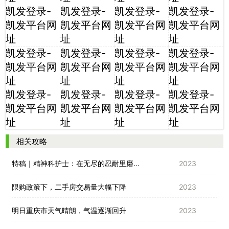
凯发登录-
凯发登录-
凯发登录-
凯发登录-
凯发平台网
凯发平台网
凯发平台网
凯发平台网
址
址
址
址
凯发登录-
凯发登录-
凯发登录-
凯发登录-
凯发平台网
凯发平台网
凯发平台网
凯发平台网
址
址
址
址
凯发登录-
凯发登录-
凯发登录-
凯发登录-
凯发平台网
凯发平台网
凯发平台网
凯发平台网
址
址
址
址
相关攻略
特稿｜精神科护士：在无尽的忍耐里磨炼心性
2023
限购政策下，二手房交易量大幅下降
2023
明日重庆市天气晴朗，气温逐渐回升
2023